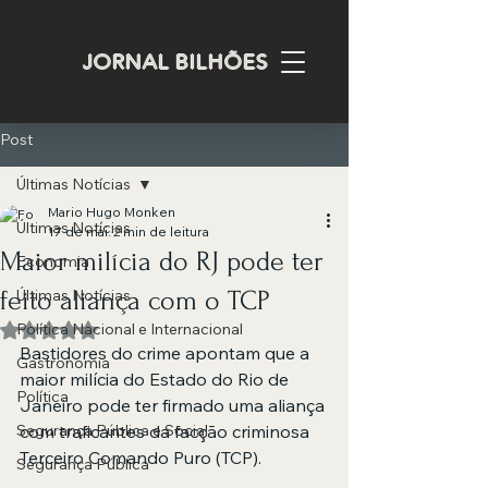
JORNAL BILHÕES
Post
Últimas Notícias
Mario Hugo Monken
Últimas Notícias
17 de mai.
2 min de leitura
Maior milícia do RJ pode ter
Economia
feito aliança com o TCP
Últimas Notícias
Política Nacional e Internacional
Avaliado com NaN de 5 estrelas.
Bastidores do crime apontam que a 
Gastronomia
maior milícia do Estado do Rio de 
Política
Janeiro pode ter firmado uma aliança 
Segurança Pública e Social
com traficantes da facção criminosa 
Terceiro Comando Puro (TCP).
Segurança Pública