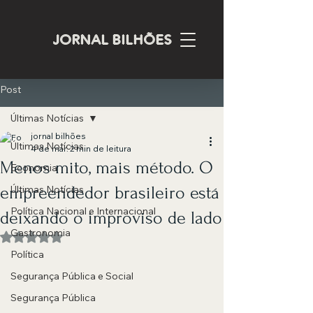
JORNAL BILHÕES
Post
Últimas Notícias
jornal bilhões
Últimas Notícias
4 de mar.
2 min de leitura
Menos mito, mais método. O
Economia
empreendedor brasileiro está
Últimas Notícias
Política Nacional e Internacional
deixando o improviso de lado
Gastronomia
Avaliado com NaN de 5 estrelas.
Política
Segurança Pública e Social
Segurança Pública