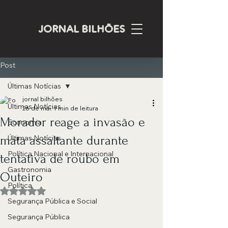
JORNAL BILHÕES
Post
Últimas Notícias
jornal bilhões
Últimas Notícias
26 de mai.
1 min de leitura
Morador reage a invasão e
Economia
mata assaltante durante
Últimas Notícias
Política Nacional e Internacional
tentativa de roubo em
Gastronomia
Outeiro
Política
Avaliado com NaN de 5 estrelas.
Segurança Pública e Social
Segurança Pública