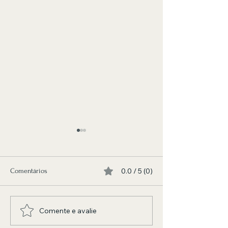
0.0 / 5 (0)
Comentários
Comente e avalie
EDUARDO SPOCK: DE
A baby tee está de
SANTO ANDRÉ PARA O
confira como utili