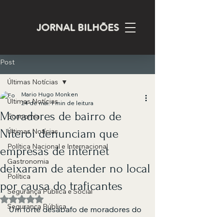
JORNAL BILHÕES
Post
Últimas Notícias
Mario Hugo Monken
Últimas Notícias
24 de mai.
1 min de leitura
Moradores de bairro de
Economia
Niterói denunciam que
Últimas Notícias
Política Nacional e Internacional
empresas de internet
Gastronomia
deixaram de atender no local
Política
por causa do traficantes
Segurança Pública e Social
Avaliado com NaN de 5 estrelas.
Segurança Pública
Um forte desabafo de moradores do 