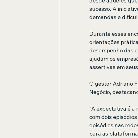
desde aqueles que 
sucesso. A iniciat
demandas e dificul
Durante esses enco
orientações prátic
desempenho das emp
ajudam os empresár
assertivas em seus
O gestor Adriano Fi
Negócio, destacando
“A expectativa é a 
com dois episódios
episódios nas rede
para as plataformas