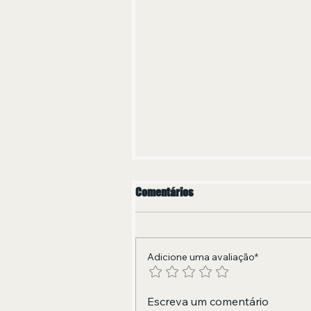
Comentários
Adicione uma avaliação*
Encontro histórico: Fundo de
Escreva um comentário
Quintal, Thiaguinho, Sorriso