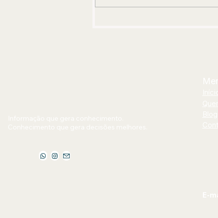
Maroto, Mumuzinho e Yan junto
no palco dos 20 anos do Samba
Brasil
Me
Jornal Bilhões
Iníci
Que
Blog
Informação que gera conhecimento.
Cont
Conhecimento que gera decisões melhores.
E-ma