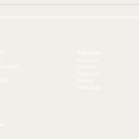
s
audiovisual após 12 anos de
no 
estrada
nu
Editorias
o
Economia
m Somos
Mercado
Financeiro
ato
Política
Tecnologia
il