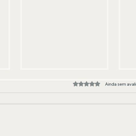
Avaliado com 0 de 5 estre
Ainda sem aval
Forró o ano inteiro: banda
Nov
baiana lança primeiro
fes