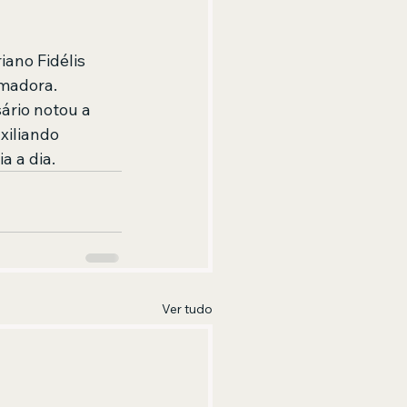
ano Fidélis 
rmadora. 
ário notou a 
xiliando 
a a dia.
Ver tudo