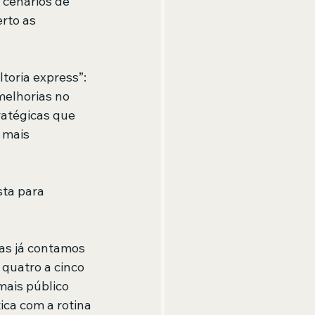
 cenários de 
rto as 
oria express”: 
melhorias no 
ratégicas que 
 mais 
sta para 
.
mas já contamos 
quatro a cinco 
mais público 
ica com a rotina 