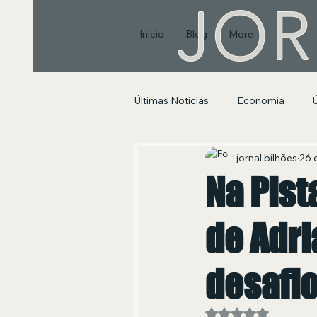
JOR
Início
Blog
More
Últimas Notícias
Economia
Segurança Pública e Social
jornal bilhões
26 
Na Pist
de Adri
desafio
Avaliado com NaN