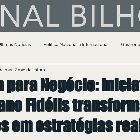
NAL BIL
Últimas Notícias
Política Nacional e Internacional
Gastron
Segurança Pública
Entretenimento e Cultura
de mar.
2 min de leitura
a para Negócio: inicia
ano Fidélis transfor
s em estratégias rea
 de 5 estrelas.