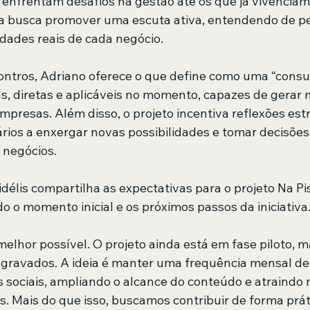
enfrentam desafios na gestão até os que já vivenciam
iva busca promover uma escuta ativa, entendendo de pe
dades reais de cada negócio.
ntros, Adriano oferece o que define como uma “consult
as, diretas e aplicáveis no momento, capazes de gerar 
resas. Além disso, o projeto incentiva reflexões est
ios a enxergar novas possibilidades e tomar decisões
 negócios.
délis compartilha as expectativas para o projeto Na Pi
 o momento inicial e os próximos passos da iniciativa
melhor possível. O projeto ainda está em fase piloto, 
 gravados. A ideia é manter uma frequência mensal de 
s sociais, ampliando o alcance do conteúdo e atraindo 
. Mais do que isso, buscamos contribuir de forma prát