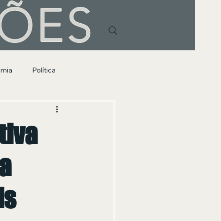
HÕES
omia
Política
tiva
ma
is