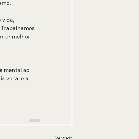
ismo.
 vida, 
. Trabalhamos 
ntir melhor 
e mental ao 
a vocal e a 
Ver tudo