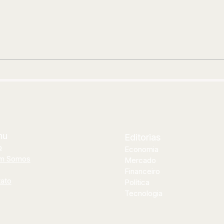
Novo Airão recebe primeiro
Lei
festival indígena do município
cuid
no fim de semana
Dou
ori
apó
mãe
nu
Editorias
o
Economia
m Somos
Mercado
Financeiro
ato
Política
Tecnologia