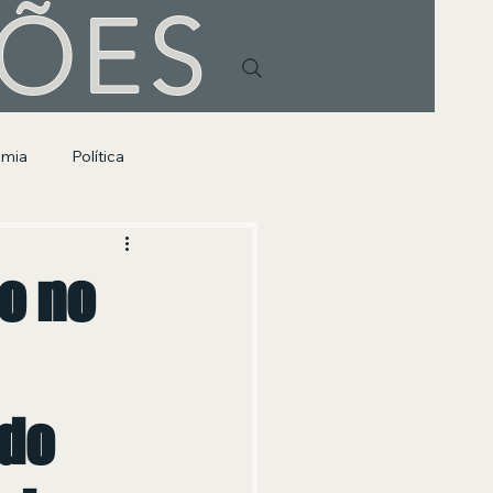
HÕES
omia
Política
ão no
do