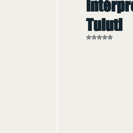
intérpr
Tuiuti
Avaliado com NaN