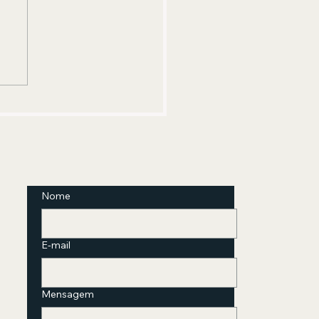
te materno fortalece o
ado neonatal Agosto
rado destaca como
entação na gestação e apoio
s o parto ajudam a proteger
s e recém-nascidos
Nome
E-mail
Mensagem