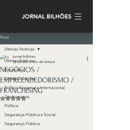
JORNAL BILHÕES
Post
Últimas Notícias
jornal bilhões
Últimas Notícias
22 de abr.
2 min de leitura
NEGÓCIOS /
Economia
EMPREENDEDORISMO /
Últimas Notícias
Política Nacional e Internacional
FRANCHISING
Gastronomia
Avaliado com NaN de 5 estrelas.
Política
Segurança Pública e Social
Segurança Pública