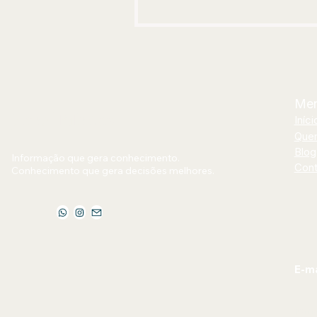
300 cidades neste domingo (9)
Me
Jornal Bilhões
Iníci
Que
Blog
Informação que gera conhecimento.
Cont
Conhecimento que gera decisões melhores.
E-ma
jorn