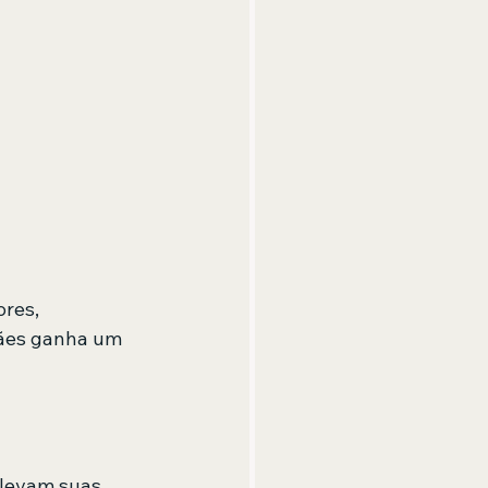
Mães ganha um 
 levam suas 