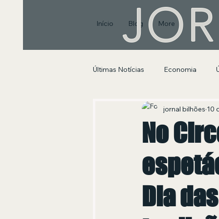
JOR
Início
Blog
More
Últimas Notícias
Economia
Segurança Pública e Social
jornal bilhões
10 
No Circ
espetác
Dia das