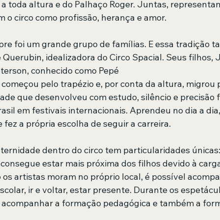
a toda altura e do Palhaço Roger. Juntas, representam
 o circo como profissão, herança e amor.
empre foi um grande grupo de famílias. E essa tradição
 Querubin, idealizadora do Circo Spacial. Seus filhos,
eterson, conhecido como Pepé
 começou pelo trapézio e, por conta da altura, migrou p
ade que desenvolveu com estudo, silêncio e precisão fí
sil em festivais internacionais. Aprendeu no dia a dia
e fez a própria escolha de seguir a carreira.
ternidade dentro do circo tem particularidades únicas
 consegue estar mais próxima dos filhos devido à carga
 os artistas moram no próprio local, é possível acompa
olar, ir e voltar, estar presente. Durante os espetácu
, acompanhar a formação pedagógica e também a forma