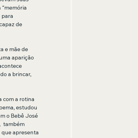
a “memória 
 para 
capaz de 
ta e mãe de 
uma aparição 
acontece 
o a brincar, 
a com a rotina 
 Poema, estudou 
om o Bebê José 
s,  também 
a que apresenta 