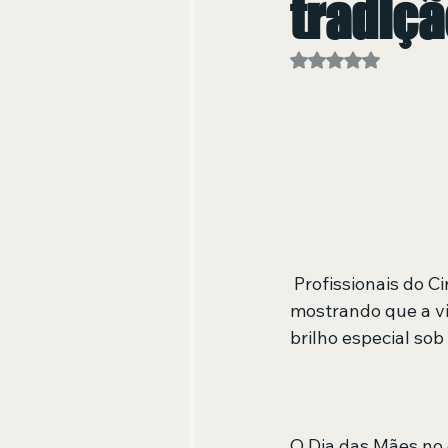
tradiç
Avaliado com NaN
 Profissionais do Circo Spacial vivem a maternidade em cena e nos bastidores, 
mostrando que a vi
brilho especial sob
O Dia das Mães no 