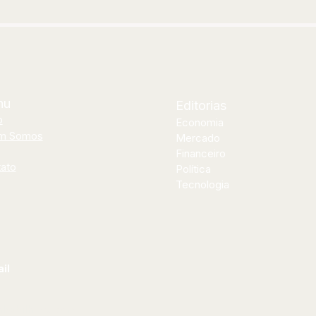
CUR
nu
Editorias
o
Economia
m Somos
Mercado
Financeiro
ato
Política
Tecnologia
il
al@bilhoes.com