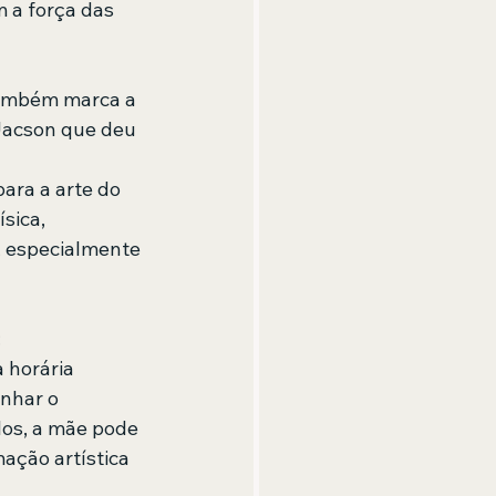
 a força das 
 também marca a 
 Jacson que deu 
ara a arte do 
sica, 
, especialmente 
:
 horária 
nhar o 
los, a mãe pode 
ção artística 