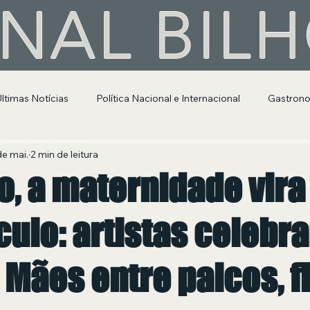
NAL BIL
Últimas Notícias
Política Nacional e Internacional
Gastron
Segurança Pública
Entretenimento e Cultura
de mai.
2 min de leitura
o, a maternidade vira
ulo: artistas celebr
 Mães entre palcos, f