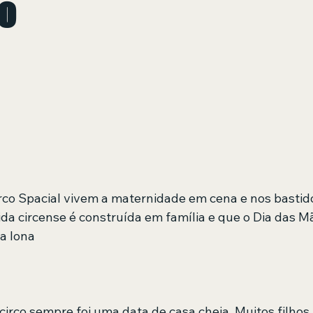
ão
 de 5 estrelas.
da circense é construída em família e que o Dia das 
 a lona
circo sempre foi uma data de casa cheia. Muitos filhos