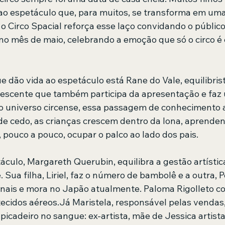
 ao espetáculo que, para muitos, se transforma em um
 o Circo Spacial reforça esse laço convidando o público
o mês de maio, celebrando a emoção que só o circo é 
ue dão vida ao espetáculo está Rane do Vale, equilibris
escente que também participa da apresentação e faz 
 No universo circense, essa passagem de conhecimento 
e cedo, as crianças crescem dentro da lona, aprendend
, pouco a pouco, ocupar o palco ao lado dos pais.
áculo, Margareth Querubin, equilibra a gestão artístic
Sua filha, Liriel, faz o número de bambolê e a outra,
onais e mora no Japão atualmente. Paloma Rigolleto c
s tecidos aéreos.Já Maristela, responsável pelas venda
 picadeiro no sangue: ex-artista, mãe de Jessica artist