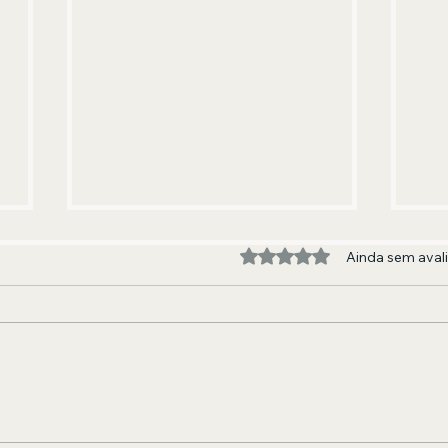
Avaliado com 0 de 5 estre
Ainda sem aval
A BANDA QUE FEZ E FAZ GERAÇÕES
EDU
DANÇAREM
AND
JOR