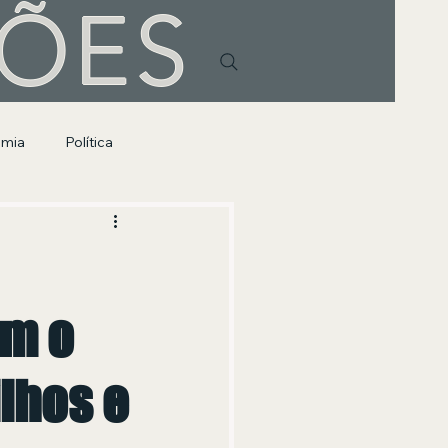
HÕES
omia
Política
am o
ilhos e