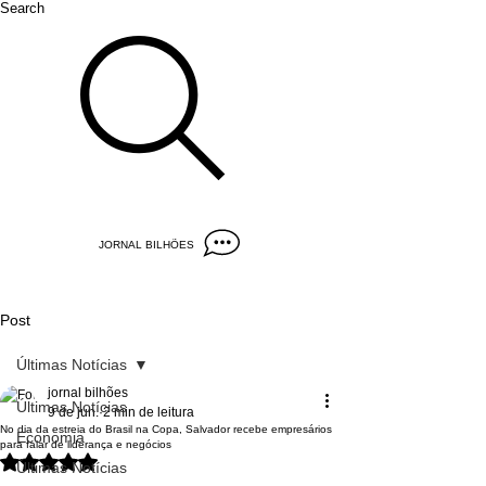
Search
JORNAL BILHÕES
Post
Últimas Notícias
jornal bilhões
Últimas Notícias
9 de jun.
2 min de leitura
No dia da estreia do Brasil na Copa, Salvador recebe empresários
Economia
para falar de liderança e negócios
Avaliado com NaN de 5 estrelas.
Últimas Notícias