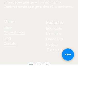
Informação que gera conhecimento.
Conhecimento que gera decisões melhores.
Menu
Editorias
Início
Economia
Quem Somos
Mercado
Blog
Financeiro
Contato
Política
Tecnologia
E-
mail