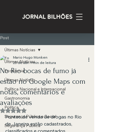
JORNAL BILHÕES
Post
Últimas Notícias
Mario Hugo Monken
Últimas Notícias
23 de abr.
1 min de leitura
No Rio bocas de fumo já
Economia
estão no Google Maps com
Últimas Notícias
Política Nacional e Internacional
notas, comentários e
Gastronomia
avaliações
Política
Avaliado com NaN de 5 estrelas.
Segurança Pública e Social
Pontos de venda de drogas no Rio 
de Janeiro estão cadastrados, 
Segurança Pública
classificados e comentados 