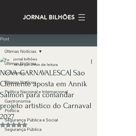
JORNAL BILHÕES
Post
Últimas Notícias
jornal bilhões
Últimas Notícias
16 de jun.
2 min de leitura
NOVA CARNAVALESCA| São
Economia
Clemente aposta em Annik
Últimas Notícias
Política Nacional e Internacional
Salmon para comandar
Gastronomia
projeto artístico do Carnaval
Política
2027
Segurança Pública e Social
Avaliado com NaN de 5 estrelas.
Segurança Pública