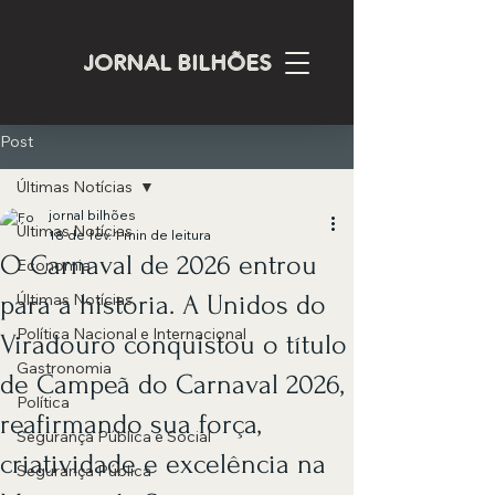
JORNAL BILHÕES
Post
Últimas Notícias
jornal bilhões
Últimas Notícias
18 de fev.
1 min de leitura
O Carnaval de 2026 entrou
Economia
para a história. A Unidos do
Últimas Notícias
Política Nacional e Internacional
Viradouro conquistou o título
Gastronomia
de Campeã do Carnaval 2026,
Política
reafirmando sua força,
Segurança Pública e Social
criatividade e excelência na
Segurança Pública