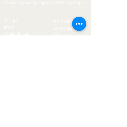
Conhecimento que gera decisões melhores.
Menu
Editorias
Início
Economia
Quem Somos
Mercado
Blog
Financeiro
Contato
Política
Tecnologia
E-
mail