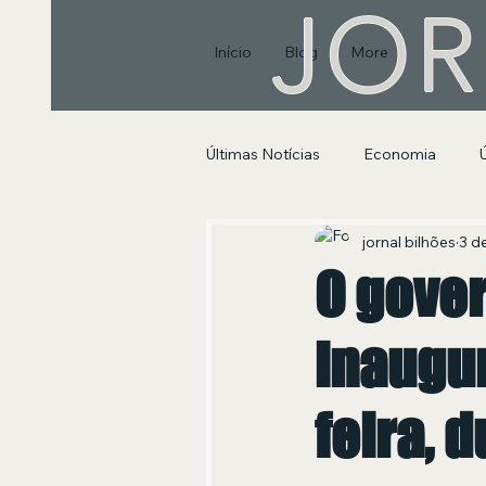
JOR
Início
Blog
More
Últimas Notícias
Economia
Segurança Pública e Social
jornal bilhões
3 d
O gove
inaugur
feira, 