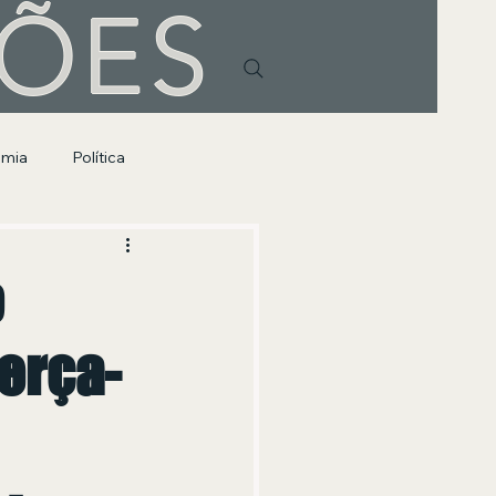
HÕES
omia
Política
o
erça-