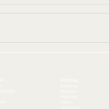
A BANDA QUE FEZ E FAZ GERAÇÕES
EDU
DANÇAREM
AND
JOR
CUR
nu
Editorias
o
Economia
m Somos
Mercado
Financeiro
ato
Política
Tecnologia