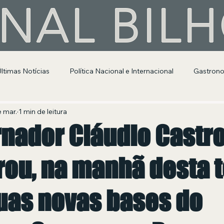
NAL BIL
Últimas Notícias
Política Nacional e Internacional
Gastron
Segurança Pública
Entretenimento e Cultura
e mar.
1 min de leitura
rnador Cláudio Castr
ou, na manhã desta t
duas novas bases do