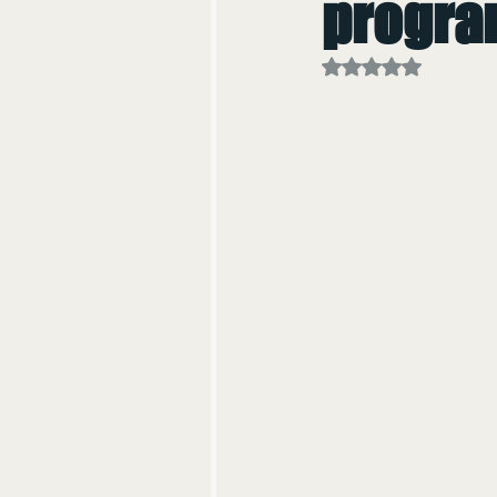
progra
Avaliado com NaN