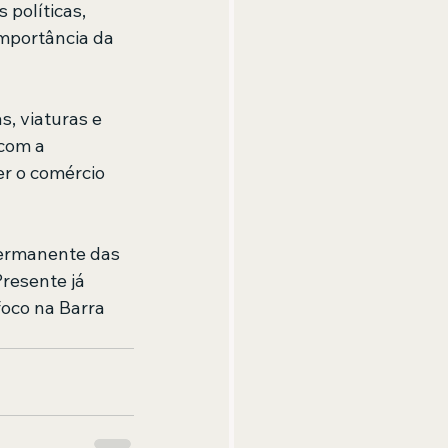
políticas, 
mportância da 
, viaturas e 
com a 
er o comércio 
ermanente das 
resente já 
oco na Barra 