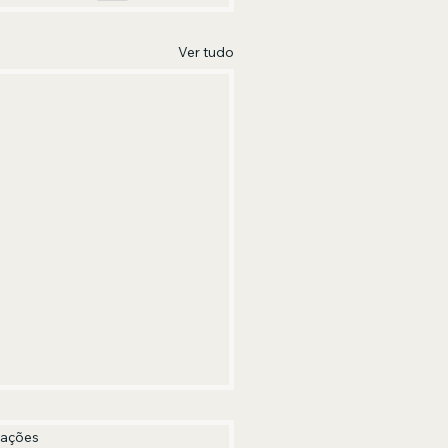
Ver tudo
las.
iações