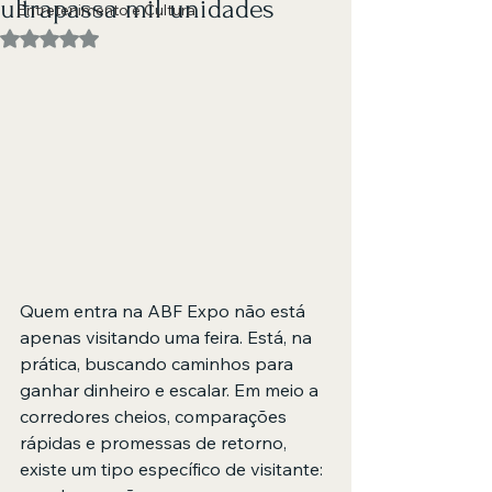
ultrapassa mil unidades
Entretenimento e Cultura
Avaliado com NaN de 5 estrelas.
Quem entra na ABF Expo não está 
apenas visitando uma feira. Está, na 
prática, buscando caminhos para 
ganhar dinheiro e escalar. Em meio a 
corredores cheios, comparações 
rápidas e promessas de retorno, 
existe um tipo específico de visitante: 