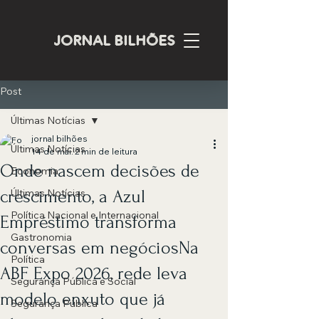
JORNAL BILHÕES
Post
Últimas Notícias
jornal bilhões
Últimas Notícias
14 de mai.
2 min de leitura
Onde nascem decisões de
Economia
crescimento, a Azul
Últimas Notícias
Política Nacional e Internacional
Empréstimo transforma
Gastronomia
conversas em negóciosNa
Política
ABF Expo 2026, rede leva
Segurança Pública e Social
modelo enxuto que já
Segurança Pública