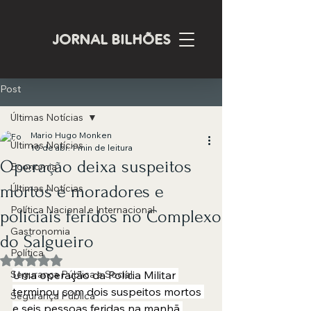
JORNAL BILHÕES
Post
Últimas Notícias
Mario Hugo Monken
Últimas Notícias
10 de abr.
1 min de leitura
Operação deixa suspeitos
Economia
mortos e moradores e
Últimas Notícias
Política Nacional e Internacional
policiais feridos no Complexo
Gastronomia
do Salgueiro
Política
Avaliado com NaN de 5 estrelas.
Segurança Pública e Social
Uma operação da Polícia Militar 
terminou com dois suspeitos mortos 
Segurança Pública
e seis pessoas feridas na manhã 