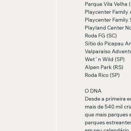
Parque Vila Velha 
Playcenter Family 
Playcenter Family 
Playland Center No
Roda FG (SC)
Sítio do Picapau A
Valparaíso Advent
Wet´n Wild (SP)
Alpen Park (RS)
Roda Rico (SP)
O DNA
Desde a primeira e
mais de 540 mil cr
que mais parques e
parques estreantes
em seu calendário.