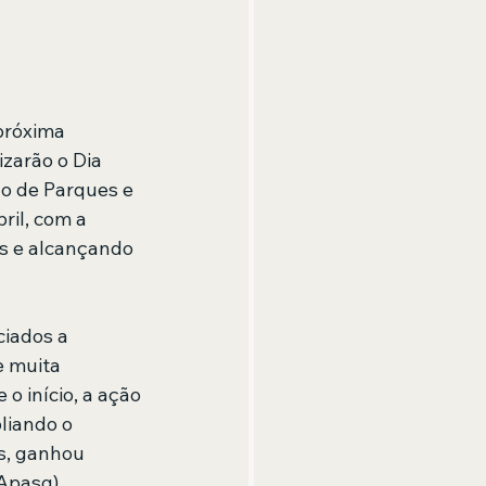
próxima 
zarão o Dia 
do de Parques e 
ril, com a 
s e alcançando 
iados a 
e muita 
o início, a ação 
liando o 
s, ganhou 
Apasg). 