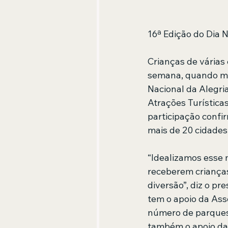
16ª Edição do Dia N
Crianças de várias 
semana, quando mais
Nacional da Alegri
Atrações Turísticas
participação confi
mais de 20 cidades
“Idealizamos esse
receberem crianças
diversão”, diz o pr
tem o apoio da Ass
número de parques 
também o apoio da