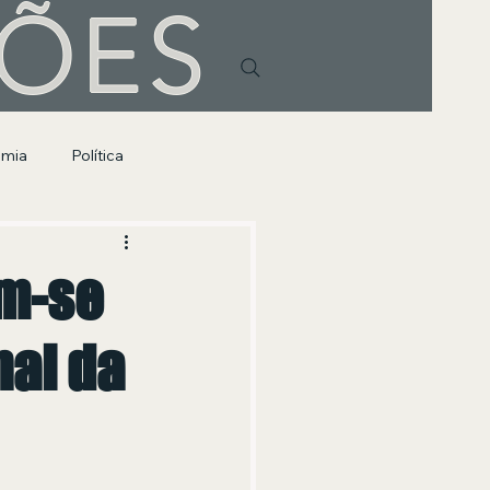
HÕES
omia
Política
am-se
nal da