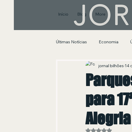
JOR
Início
Blog
More
Últimas Notícias
Economia
Segurança Pública e Social
jornal bilhões
14 
Parque
para 17
Alegria
Avaliado com NaN