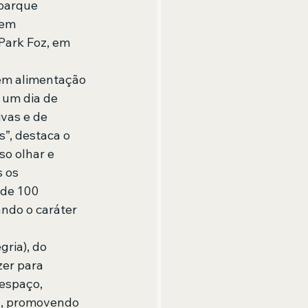
parque 
rem 
Park Foz, em 
ém alimentação 
 um dia de 
vas e de 
”, destaca o 
o olhar e 
 os 
de 100 
ndo o caráter 
ria), do 
er para 
 espaço, 
al, promovendo 