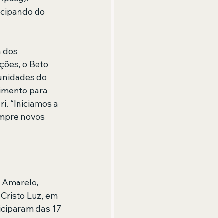
cipando do 
 
 dos 
ões, o Beto 
munidades do 
imento para 
i. “Iniciamos a 
mpre novos 
 Amarelo, 
Cristo Luz, em 
iciparam das 17 