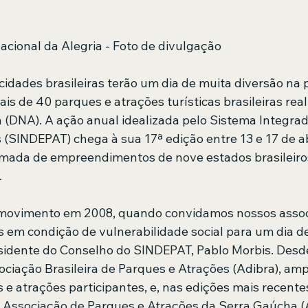
acional da Alegria - Foto de divulgação
cidades brasileiras terão um dia de muita diversão na 
 de 40 parques e atrações turísticas brasileiras reali
a (DNA). A ação anual idealizada pelo Sistema Integra
 (SINDEPAT) chega à sua 17ª edição entre 13 e 17 de ab
rmada de empreendimentos de nove estados brasileiro
.
 movimento em 2008, quando convidamos nossos assoc
 em condição de vulnerabilidade social para um dia d
esidente do Conselho do SINDEPAT, Pablo Morbis. Desde 
ociação Brasileira de Parques e Atrações (Adibra), amp
e atrações participantes, e, nas edições mais recente
 Associação de Parques e Atrações da Serra Gaúcha (