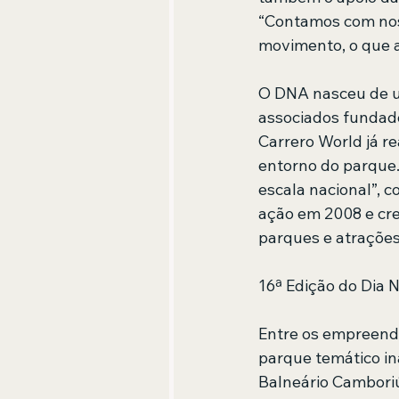
“Contamos com noss
movimento, o que a
O DNA nasceu de u
associados fundado
Carrero World já re
entorno do parque.
escala nacional”, c
ação em 2008 e cre
parques e atrações
16ª Edição do Dia N
Entre os empreendi
parque temático in
Balneário Camboriú