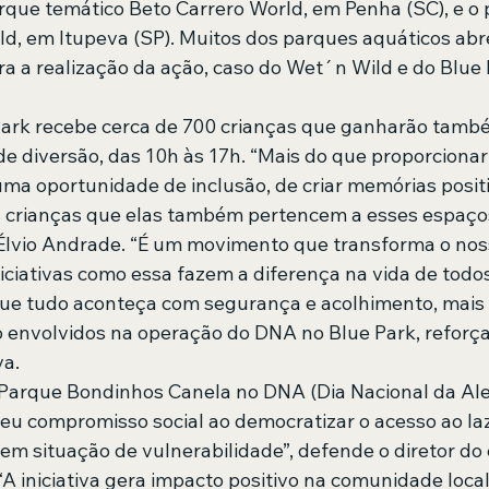
rque temático Beto Carrero World, em Penha (SC), e o 
d, em Itupeva (SP). Muitos dos parques aquáticos ab
a a realização da ação, caso do Wet´n Wild e do Blue 
 
Park recebe cerca de 700 crianças que ganharão tamb
de diversão, das 10h às 17h. “Mais do que proporcionar
uma oportunidade de inclusão, de criar memórias positi
 crianças que elas também pertencem a esses espaços
 Élvio Andrade. “É um movimento que transforma o noss
iciativas como essa fazem a diferença na vida de todos
que tudo aconteça com segurança e acolhimento, mais 
o envolvidos na operação do DNA no Blue Park, reforça
va.
 Parque Bondinhos Canela no DNA (Dia Nacional da Aleg
seu compromisso social ao democratizar o acesso ao laz
 em situação de vulnerabilidade”, defende o diretor do
 “A iniciativa gera impacto positivo na comunidade loc