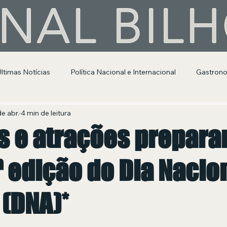
NAL BIL
Últimas Notícias
Política Nacional e Internacional
Gastron
Segurança Pública
Entretenimento e Cultura
de abr.
4 min de leitura
s e atrações prepar
ª edição do Dia Nacio
 (DNA)*
 de 5 estrelas.