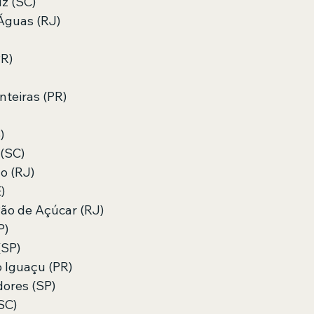
z (SC)
Águas (RJ)
PR)
nteiras (PR)
)
(SC)
o (RJ)
)
ão de Açúcar (RJ)
P)
(SP)
 Iguaçu (PR)
ores (SP)
SC)