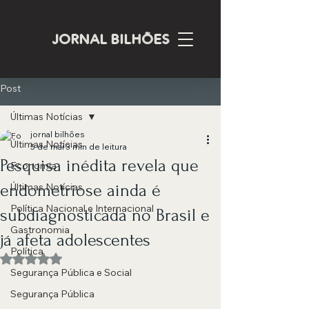
JORNAL BILHÕES
Post
Últimas Notícias
jornal bilhões
Últimas Notícias
5 de mai
3 min de leitura
Pesquisa inédita revela que
Economia
endometriose ainda é
Últimas Notícias
Política Nacional e Internacional
subdiagnosticada no Brasil e
Gastronomia
já afeta adolescentes
Política
Avaliado com NaN de 5 estrelas.
Segurança Pública e Social
Segurança Pública