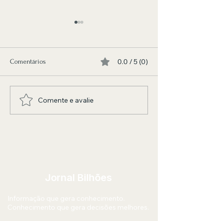
0.0 / 5 (0)
Comentários
Comente e avalie
Renan Oliveira aposta em
Formação em Psica
encontro inédito com
Clínica com abor
Thiago Soares para abrir
neofreudiana est
segunda etapa de “Os
inscrições abertas
Pagodes Que A Gente Gosta”
Jornal Bilhões
Informação que gera conhecimento.
Conhecimento que gera decisões melhores.