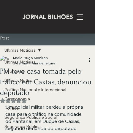
JORNAL BILHÕES
Post
Últimas Notícias
Mario Hugo Monken
Últimas Notícias
3 de mai.
1 min de leitura
PM teve casa tomada pelo
Economia
tráfico em Caxias, denunciou
Últimas Notícias
Política Nacional e Internacional
deputado
Gastronomia
Avaliado com NaN de 5 estrelas.
Um policial militar perdeu a própria 
Política
casa para o tráfico na comunidade 
Segurança Pública e Social
do Pantanal, em Duque de Caxias, 
Segurança Pública
segundo denúncia do deputado 