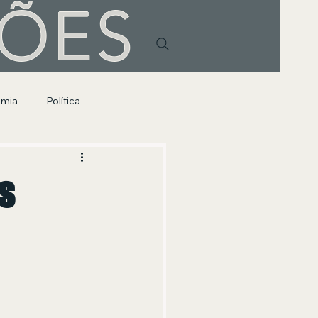
HÕES
omia
Política
s