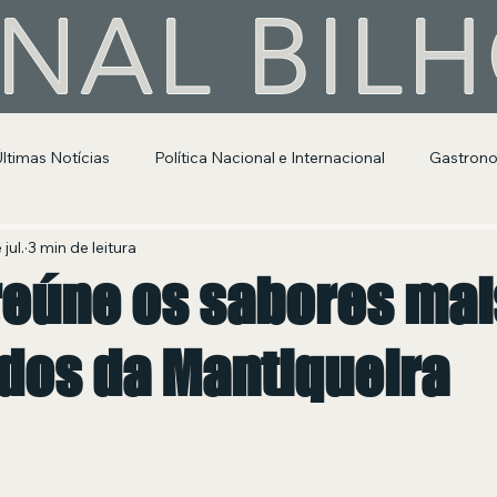
NAL BIL
Últimas Notícias
Política Nacional e Internacional
Gastron
Segurança Pública
Entretenimento e Cultura
 jul.
3 min de leitura
reúne os sabores mai
dos da Mantiqueira
 de 5 estrelas.