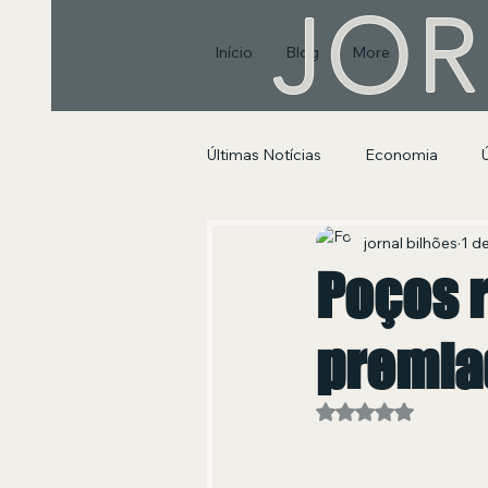
JOR
Início
Blog
More
Últimas Notícias
Economia
Segurança Pública e Social
jornal bilhões
1 de
Poços 
premia
Avaliado com NaN