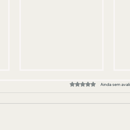
Avaliado com 0 de 5 estre
Ainda sem aval
Renan Oliveira aposta em
For