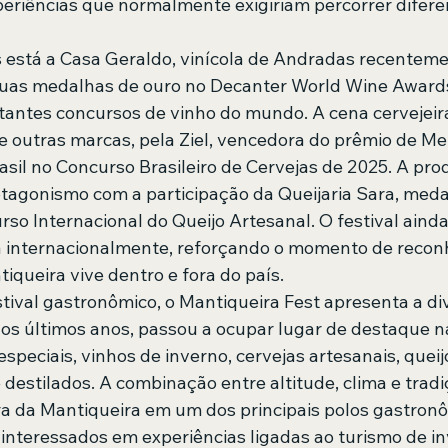
eriências que normalmente exigiriam percorrer difere
 está a Casa Geraldo, vinícola de Andradas recenteme
uas medalhas de ouro no Decanter World Wine Awards
antes concursos de vinho do mundo. A cena cervejeira
e outras marcas, pela Ziel, vencedora do prêmio de Me
asil no Concurso Brasileiro de Cervejas de 2025. A pro
agonismo com a participação da Queijaria Sara, meda
rso Internacional do Queijo Artesanal. O festival aind
da internacionalmente, reforçando o momento de reco
iqueira vive dentro e fora do país.
tival gastronômico, o Mantiqueira Fest apresenta a di
 nos últimos anos, passou a ocupar lugar de destaque 
especiais, vinhos de inverno, cervejas artesanais, queij
 destilados. A combinação entre altitude, clima e tradi
a da Mantiqueira em um dos principais polos gastronô
 interessados em experiências ligadas ao turismo de in