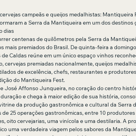
cervejas campeãs e queijos medalhistas: Mantiqueira 
formaram a Serra da Mantiqueira em um dos destinos 
o dias 
orrer centenas de quilômetros pela Serra da Mantiquei
 mais premiados do Brasil. De quinta-feira a domingo, 
os de Caldas reúne em um único espaço vinhos reconhec
 cervejas premiadas nacionalmente, queijos medalhis
tilados de excelência, chefs, restaurantes e produtores
dição do Mantiqueira Fest.
e José Affonso Junqueira, no coração do centro históri
 duração e chega à maior edição de sua história, conso
trine da produção gastronômica e cultural da Serra d
s de 25 operações gastronômicas, entre 10 produtores a
s, oito cervejarias, uma vinícola e uma destilaria. A pr
ico uma verdadeira viagem pelos sabores da Mantiquei