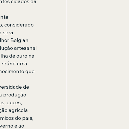
ntes cidades da 
nte 
, considerado 
 será 
lhor Belgian 
dução artesanal 
lha de ouro na 
a reúne uma 
nhecimento que 
versidade de 
na produção 
os, doces, 
ção agrícola 
micos do país, 
verno e ao 