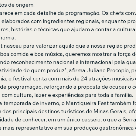
os de origem.
parece em cada detalhe da programação. Os chefs con
elaborados com ingredientes regionais, enquanto pro
es, histórias e técnicas que ajudam a contar a cultura
nomia.
t nasceu para valorizar aquilo que a nossa região prod
 boa comida e boa música, queremos mostrar a força de
do reconhecimento nacional e internacional pela qua
atividade de quem produz", afirma Juliano Procopio, pr
a, o festival conta com mais de 24 atrações musicais d
s de programação, reforçando a proposta de ocupar o ce
com cultura, lazer e experiências para toda a família.
a temporada de inverno, o Mantiqueira Fest também fo
dos principais destinos turísticos de Minas Gerais, of
nidade de conhecer, em um único passeio, o que a Serra
 mais representativo em sua produção gastronômica e