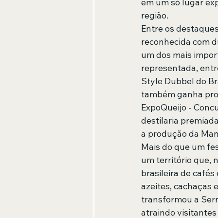
em um só lugar exp
região.
Entre os destaques
reconhecida com d
um dos mais import
representada, entr
Style Dubbel do Br
também ganha prot
ExpoQueijo - Concu
destilaria premia
a produção da Mant
Mais do que um fes
um território que,
brasileira de cafés 
azeites, cachaças e
transformou a Serr
atraindo visitantes