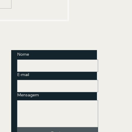
nica com abordagem
freudiana está com
crições abertas
Nome
E-mail
Mensagem