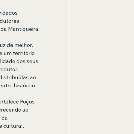
vidados 
dutores 
 da Mantiqueira 
uz de melhor. 
 um território 
lidade dos seus 
odutor. 
istribuídas ao 
ntro histórico 
rtalece Poços 
erecendo ao 
 da 
 cultural.