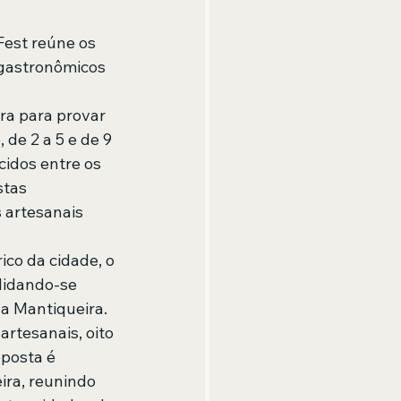
Fest reúne os 
gastronômicos 
ra para provar 
de 2 a 5 e de 9 
idos entre os 
tas 
 artesanais 
co da cidade, o 
lidando-se 
a Mantiqueira.
rtesanais, oito 
oposta é 
ra, reunindo 