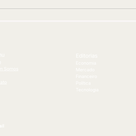
encontro inédito com Thiago
Clí
Soares para abrir segunda
neo
etapa de “Os Pagodes Que A
ins
Gente Gosta”
nu
Editorias
o
Economia
m Somos
Mercado
Financeiro
ato
Política
Tecnologia
il