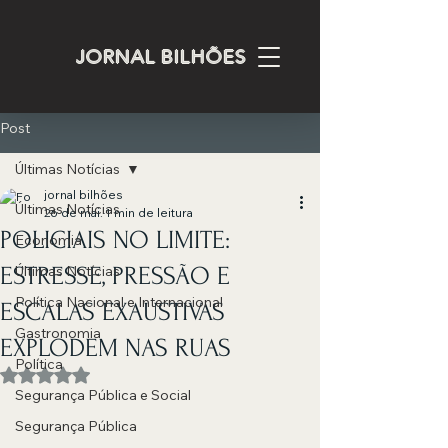
JORNAL BILHÕES
Post
Últimas Notícias
jornal bilhões
Últimas Notícias
26 de mai.
1 min de leitura
POLICIAIS NO LIMITE:
Economia
ESTRESSE, PRESSÃO E
Últimas Notícias
Política Nacional e Internacional
ESCALAS EXAUSTIVAS
Gastronomia
EXPLODEM NAS RUAS
Política
Avaliado com NaN de 5 estrelas.
Segurança Pública e Social
Segurança Pública