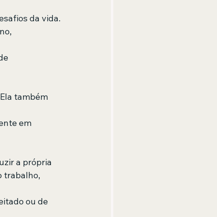
safios da vida. 
no, 
de 
. Ela também 
mente em 
zir a própria  
 trabalho, 
eitado ou de 