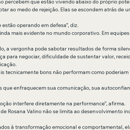
o percebem que estão vivendo abaixo do próprio poten
tar ao medo de rejeição. Elas se escondem atrás de u
estão operando em defesa”, diz. 
ainda mais evidente no mundo corporativo. Em equipes 
o, a vergonha pode sabotar resultados de forma silenc
a para negociar, dificuldade de sustentar valor, receio
cação. 
nais tecnicamente bons não performam como poderiam
s que enfraquecem sua comunicação, sua autoconfian
moção interfere diretamente na performance”, afirma. 
o de Rosana Valino não se limita ao desenvolvimento in
ados à transformação emocional e comportamental, e