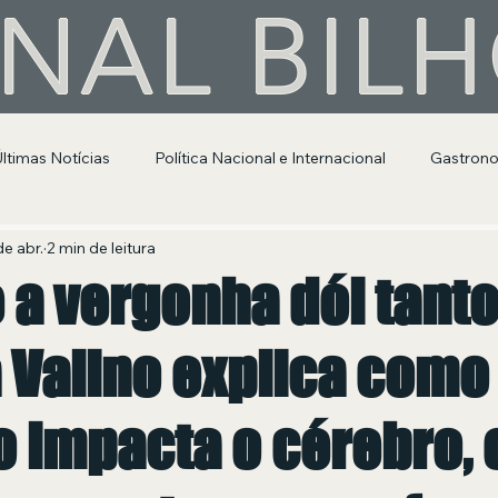
NAL BIL
Últimas Notícias
Política Nacional e Internacional
Gastron
Segurança Pública
Entretenimento e Cultura
de abr.
2 min de leitura
 a vergonha dói tant
 Valino explica como
 impacta o cérebro, 