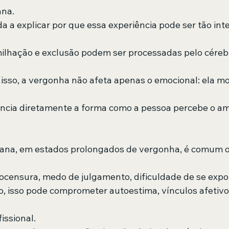
ana. 
a a explicar por que essa experiência pode ser tão int
umilhação e exclusão podem ser processadas pelo cére
 isso, a vergonha não afeta apenas o emocional: ela mob
luencia diretamente a forma como a pessoa percebe o am
ana, em estados prolongados de vergonha, é comum o
ocensura, medo de julgamento, dificuldade de se expor
o, isso pode comprometer autoestima, vínculos afetivos
ssional. 