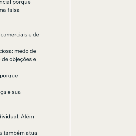
cial porque  
ma falsa 
comerciais e de 
iosa: medo de  
 de objeções e  
 porque 
ça e sua 
dividual. Além 
la também atua 