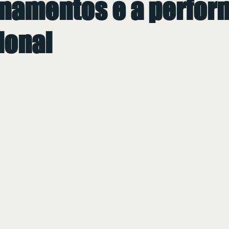
onamentos e a perfo
ional
 de 5 estrelas.