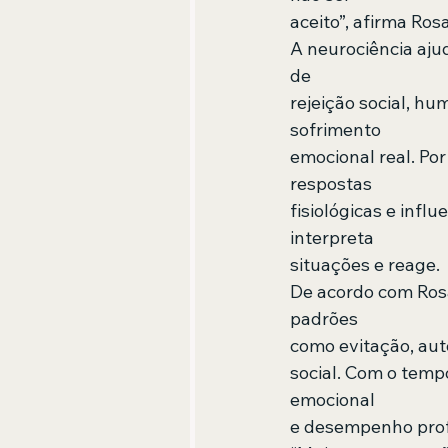
aceito”, afirma Ros
A neurociência ajud
de  
rejeição social, h
sofrimento  
emocional real. Por
respostas  
fisiológicas e inf
interpreta  
situações e reage. 
De acordo com Ros
padrões  
como evitação, aut
social. Com o temp
emocional  
e desempenho profi