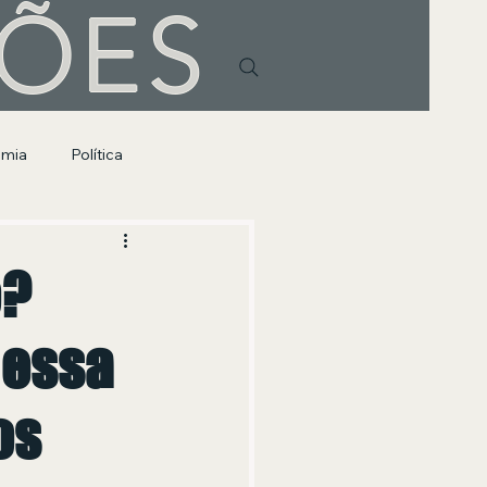
HÕES
omia
Política
o?
 essa
os