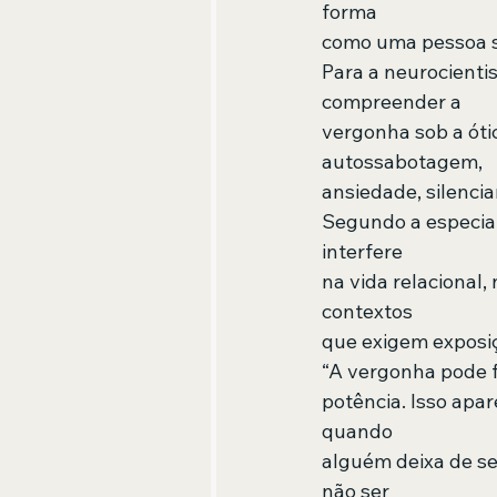
forma  
como uma pessoa se
Para a neurocienti
compreender a 
vergonha sob a ótic
autossabotagem,  
ansiedade, silenci
Segundo a especial
interfere  
na vida relacional
contextos  
que exigem exposiç
“A vergonha pode fa
potência. Isso apa
quando  
alguém deixa de se 
não ser  