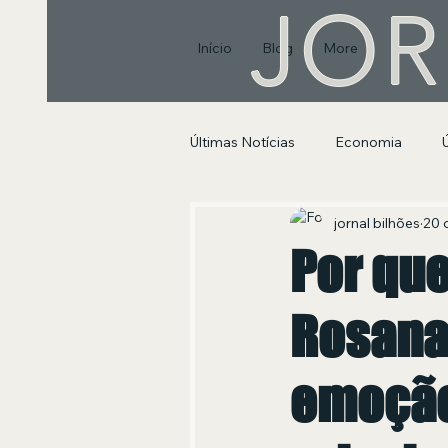
JOR
Início
Blog
More
Últimas Notícias
Economia
Segurança Pública e Social
jornal bilhões
20 
Por que
Rosana
emoção