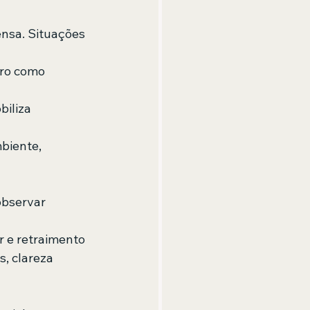
ensa. Situações 
bro como 
iliza 
biente, 
bservar 
 e retraimento  
, clareza 