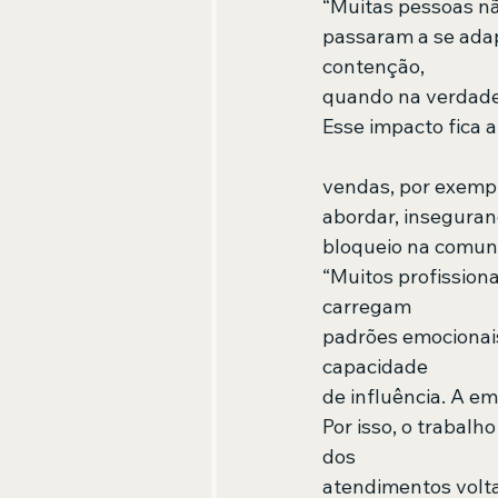
“Muitas pessoas nã
passaram a se adap
contenção,  
quando na verdade 
Esse impacto fica 
vendas, por exempl
abordar, inseguranç
bloqueio na comuni
“Muitos profissio
carregam  
padrões emocionai
capacidade  
de influência. A e
Por isso, o trabalh
dos  
atendimentos volt