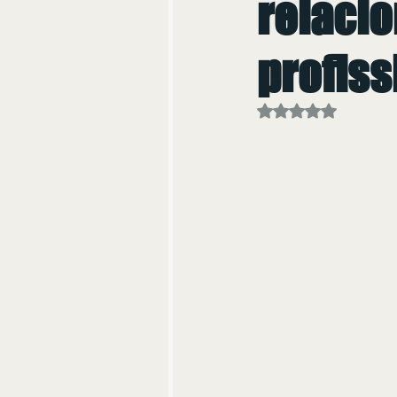
relaci
profiss
Avaliado com NaN