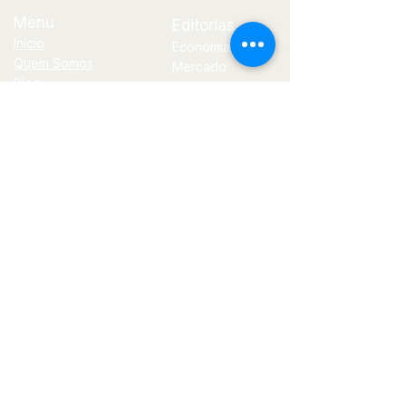
Menu
Editorias
Início
Economia
Quem Somos
Mercado
Blog
Financeiro
Contato
Política
Tecnologia
E-
mail
jornal@bilhoes.com