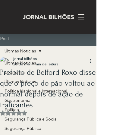
JORNAL BILHÕES
Post
Últimas Notícias
jornal bilhões
Últimas Notícias
28 de mar.
1 min de leitura
Prefeito de Belford Roxo disse
Economia
que o preço do pão voltou ao
Últimas Notícias
Política Nacional e Internacional
normal depois de ação de
Gastronomia
traficantes
Política
Avaliado com NaN de 5 estrelas.
Segurança Pública e Social
Segurança Pública