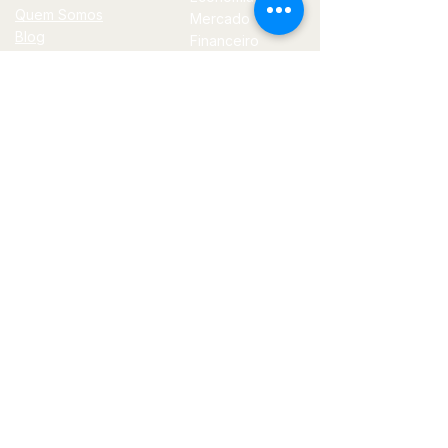
Quem Somos
Mercado
Blog
Financeiro
Contato
Política
Tecnologia
E-
mail
jornal@bilhoes.com