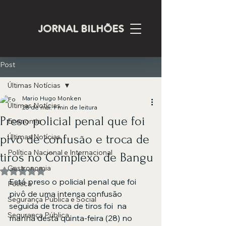
JORNAL BILHÕES
Post
Últimas Notícias
Mario Hugo Monken
Últimas Notícias
28 de mai.
1 min de leitura
Preso policial penal que foi
Economia
pivô de confusão e troca de
Últimas Notícias
Política Nacional e Internacional
tiros no Complexo de Bangu
Gastronomia
Avaliado com NaN de 5 estrelas.
Está preso o policial penal que foi 
Política
pivô de uma intensa confusão 
Segurança Pública e Social
seguida de troca de tiros foi  na 
Segurança Pública
manhã desta quinta-feira (28) no 