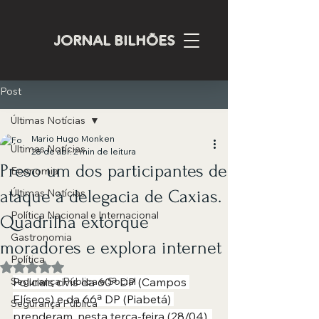
JORNAL BILHÕES
Post
Últimas Notícias
Mario Hugo Monken
Últimas Notícias
28 de abr.
2 min de leitura
Preso um dos participantes de
Economia
ataque à delegacia de Caxias.
Últimas Notícias
Política Nacional e Internacional
Quadrilha extorque
Gastronomia
moradores e explora internet
Política
Avaliado com NaN de 5 estrelas.
Segurança Pública e Social
Policiais civis da 60ª DP (Campos 
Elíseos) e da 66ª DP (Piabetá) 
Segurança Pública
prenderam, nesta terça-feira (28/04), 