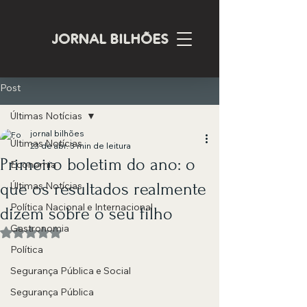
JORNAL BILHÕES
Post
Últimas Notícias
jornal bilhões
Últimas Notícias
23 de abr.
3 min de leitura
Primeiro boletim do ano: o
Economia
que os resultados realmente
Últimas Notícias
Política Nacional e Internacional
dizem sobre o seu filho
Gastronomia
Avaliado com NaN de 5 estrelas.
Política
Segurança Pública e Social
Segurança Pública