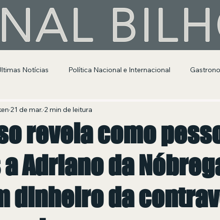
NAL BIL
Últimas Notícias
Política Nacional e Internacional
Gastron
Segurança Pública
Entretenimento e Cultura
ken
21 de mar.
2 min de leitura
so revela como pess
 a Adriano da Nóbreg
m dinheiro da contra