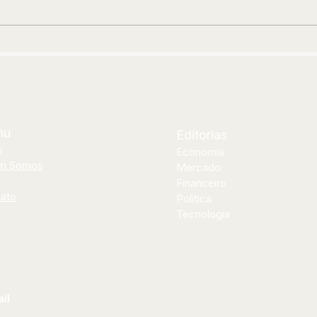
encontro inédito com Thiago
Clí
Soares para abrir segunda
neo
etapa de “Os Pagodes Que A
ins
Gente Gosta”
nu
Editorias
o
Economia
m Somos
Mercado
Financeiro
ato
Política
Tecnologia
il