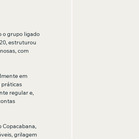
 o grupo ligado 
0, estruturou 
inosas, com 
almente em 
 práticas 
te regular e, 
ontas 
o Copacabana, 
veis, grilagem 