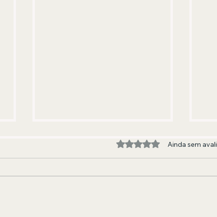
Avaliado com 0 de 5 estre
Ainda sem aval
Renan Oliveira aposta em
For