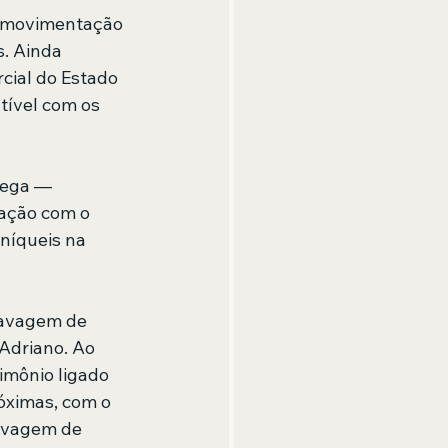
a movimentação 
. Ainda 
cial do Estado 
ível com os 
rega — 
ação com o 
níqueis na 
lavagem de 
Adriano. Ao 
imônio ligado 
óximas, com o 
lavagem de 