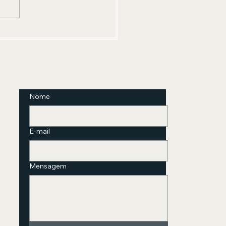
nica com abordagem
freudiana está com
crições abertas
Nome
E-mail
Mensagem