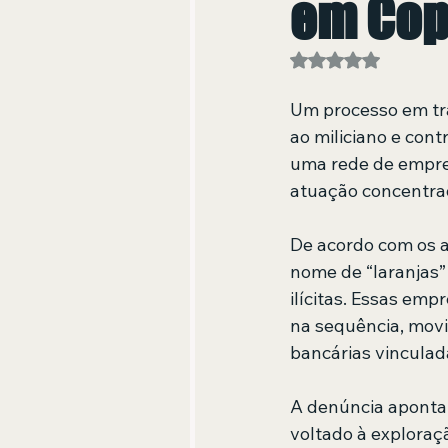
em Co
Avaliado com NaN
Um processo em tra
ao miliciano e con
uma rede de empres
atuação concentrad
De acordo com os a
nome de “laranjas” 
ilícitas. Essas emp
na sequência, mov
bancárias vinculada
A denúncia aponta
voltado à exploraç