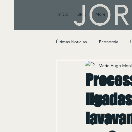
JOR
Início
Blog
More
Últimas Notícias
Economia
Segurança Pública e Social
Mario Hugo Mon
Proces
ligadas
lavava