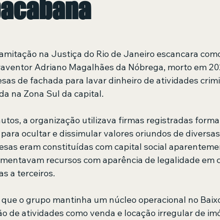
pacabana
 de 5 estrelas.
mitação na Justiça do Rio de Janeiro escancara como
traventor Adriano Magalhães da Nóbrega, morto em 202
as de fachada para lavar dinheiro de atividades crim
a na Zona Sul da capital.
utos, a organização utilizava firmas registradas form
para ocultar e dissimular valores oriundos de diversas
resas eram constituídas com capital social aparentemen
imentavam recursos com aparência de legalidade em c
s a terceiros.
 que o grupo mantinha um núcleo operacional no Baix
ão de atividades como venda e locação irregular de imó