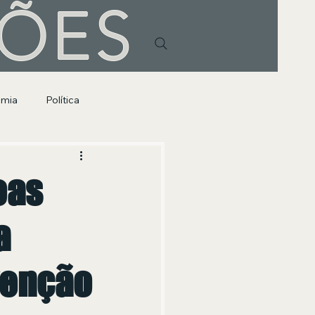
HÕES
omia
Política
oas
a
venção