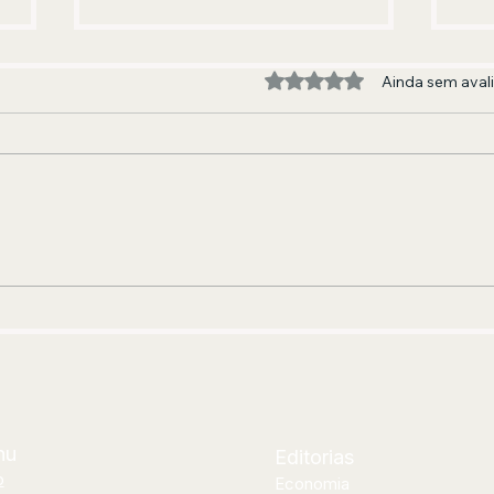
Avaliado com 0 de 5 estre
Ainda sem aval
A BANDA QUE FEZ E FAZ GERAÇÕES
EDU
DANÇAREM
AND
JOR
CUR
nu
Editorias
o
Economia