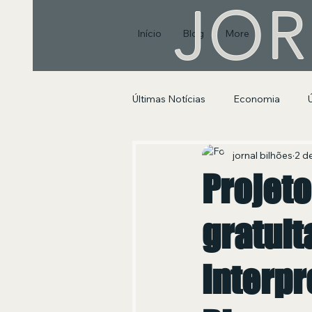
JOR
Início
Blog
More
Últimas Notícias
Economia
Segurança Pública e Social
jornal bilhões
2 de
Projeto
gratuit
interpr