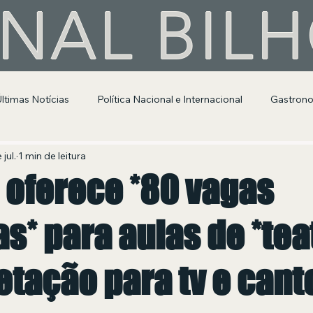
NAL BIL
Últimas Notícias
Política Nacional e Internacional
Gastron
Segurança Pública
Entretenimento e Cultura
 jul.
1 min de leitura
 oferece *80 vagas
as* para aulas de *tea
etação para tv e cant