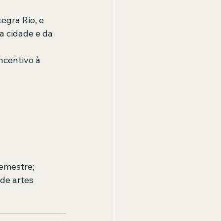
egra Rio, e 
a cidade e da 
ncentivo à 
emestre; 
de artes 