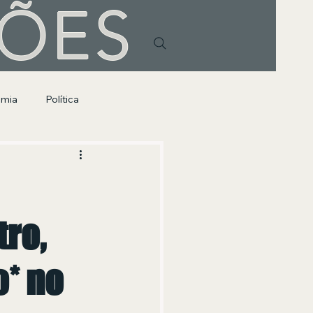
HÕES
omia
Política
tro,
o* no