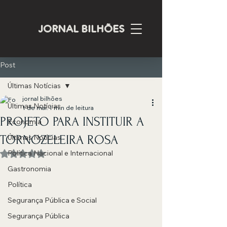
JORNAL BILHÕES
Post
Últimas Notícias
jornal bilhões
Últimas Notícias
1 de mai.
1 min de leitura
PROJETO PARA INSTITUIR A
Economia
TORNOZELEIRA ROSA
Últimas Notícias
Política Nacional e Internacional
Avaliado com NaN de 5 estrelas.
Gastronomia
Política
Segurança Pública e Social
Segurança Pública