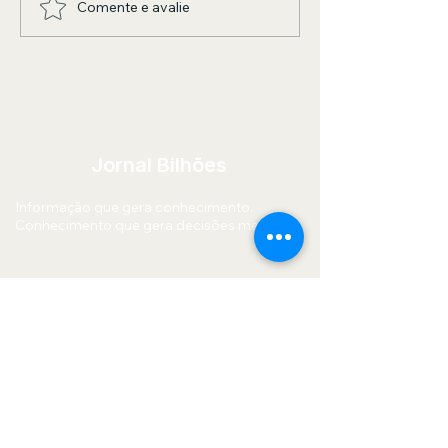
Comente e avalie
Noize Record Club
Deputado estadual
Argentina estreia com
denunciou, pela qu
edição inédita em vinil de
apresentador do S
Camionero
Roberto Massa, o R
por prática de
LGBTQIAPN+fobia
Jornal Bilhões
Informação que gera conhecimento.
Conhecimento que gera decisões melhores.
Menu
Editorias
Início
Economia
Quem Somos
Mercado
Blog
Financeiro
Contato
Política
Tecnologia