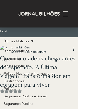
JORNAL BILHÕES
Post
Últimas Notícias
jornal bilhões
Últimas Notícias
22 de abr.
3 min de leitura
Quando o adeus chega antes
Economia
do esperado: “A Última
Últimas Notícias
Política Nacional e Internacional
Viagem” transforma dor em
Gastronomia
coragem para viver
Política
Avaliado com NaN de 5 estrelas.
Segurança Pública e Social
Segurança Pública