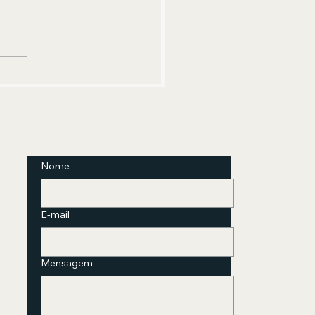
mação em Psicanálise
nica com abordagem
freudiana está com
crições abertas
Nome
E-mail
Mensagem