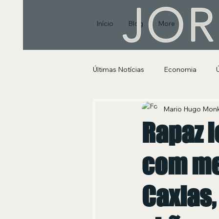
JOR
Início
Blog
More
Últimas Notícias
Economia
Segurança Pública e Social
Mario Hugo Mon
Rapaz l
com me
Caxias,