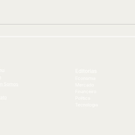
Renan Oliveira aposta em
For
encontro inédito com Thiago
Clí
Soares para abrir segunda
neo
etapa de “Os Pagodes Que A
ins
Gente Gosta”
nu
Editorias
o
Economia
m Somos
Mercado
Financeiro
ato
Política
Tecnologia