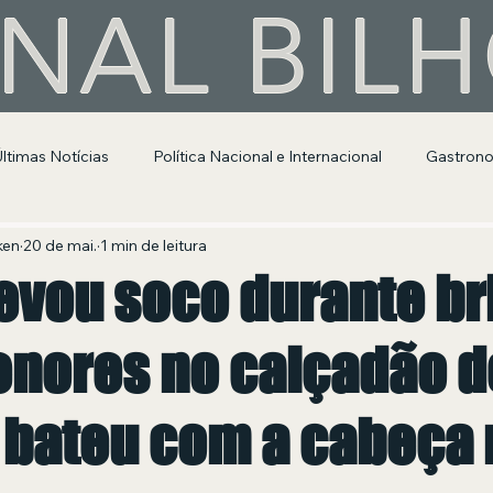
NAL BIL
Últimas Notícias
Política Nacional e Internacional
Gastron
Segurança Pública
Entretenimento e Cultura
ken
20 de mai.
1 min de leitura
evou soco durante br
nores no calçadão d
 bateu com a cabeça