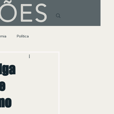
HÕES
omia
Política
iga
e
 no