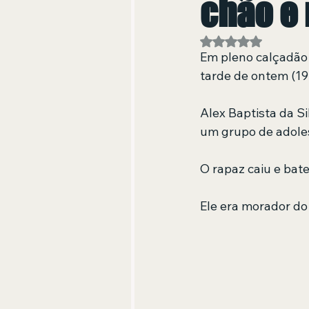
chão e
Avaliado com NaN
Em pleno calçadão
tarde de ontem (19
Alex Baptista da S
um grupo de adole
O rapaz caiu e bate
Ele era morador do 