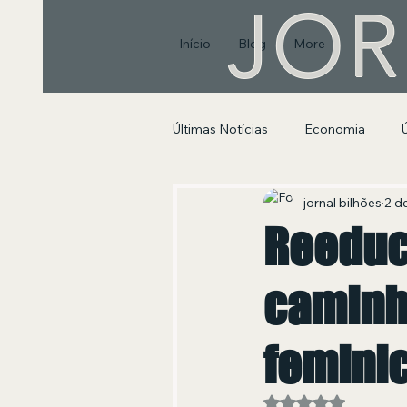
JOR
Início
Blog
More
Últimas Notícias
Economia
Segurança Pública e Social
jornal bilhões
2 de
Reeduc
caminh
feminic
Avaliado com NaN