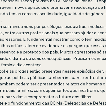
sponsabilização prevista na Lei Maria da Penha. O obj
, prevenir novos episódios e promover a reeducação de
ndo temas como masculinidade, igualdade de gênero e
.
 ser ministradas por psicólogos, psiquiatras, médicos
a, entre outros profissionais que possam ajudar a sensi
agressores. É fundamental mostrar como o feminicídio 
filhos órfãos, além de evidenciar os perigos que essas 
esença e a proteção dos pais. Muitos agressores só 
ado e diante de suas consequências. Precisamos impac
o feminicídio aconteça.
ool e as drogas estão presentes nesses episódios de vio
 que as políticas públicas também incluam o enfrentame
 também podem ser apresentados relatos de homens q
ram suas famílias, com depoimentos que mostrem o qu
uinar vidas e comprometer o futuro dos filhos.
te é o funcionamento das DDMs (Delegacias de Defesa