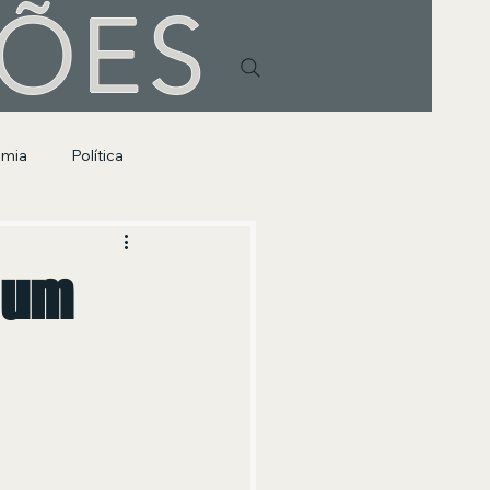
HÕES
omia
Política
 um