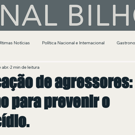
NAL BIL
Últimas Notícias
Política Nacional e Internacional
Gastron
Segurança Pública
Entretenimento e Cultura
 abr.
2 min de leitura
ação de agressores:
o para prevenir o
ídio.
 de 5 estrelas.