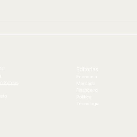
Noize Record Club Argentina
Dep
estreia com edição inédita em
den
vinil de Camionero
apr
Rob
prá
nu
Editorias
o
Economia
m Somos
Mercado
Financeiro
ato
Política
Tecnologia