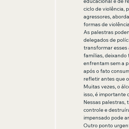
educacional e de re
ciclo de violência
agressores, aborda
formas de violência
As palestras podem
delegados de políci
transformar esses 
famílias, deixando 
enfrentam sem a pr
após o fato consum
refletir antes que 
Muitas vezes, o álc
isso, é importante
Nessas palestras,
controle e destruí
impensado pode arr
Outro ponto urgen