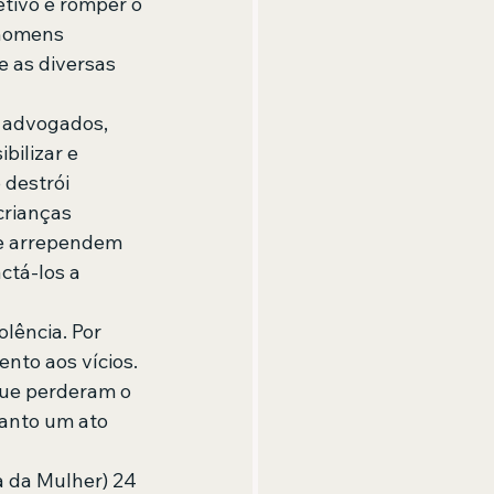
etivo é romper o 
 homens 
 as diversas 
, advogados, 
bilizar e 
destrói 
crianças 
se arrependem 
tá-los a 
lência. Por 
nto aos vícios. 
ue perderam o 
anto um ato 
 da Mulher) 24 