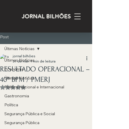
JORNAL BILHÕES
Post
Últimas Notícias
jornal bilhões
Últimas Notícias
31 de mar.
1 min de leitura
RESULTADO OPERACIONAL –
Economia
40º BPM / PMERJ
Últimas Notícias
Política Nacional e Internacional
Avaliado com NaN de 5 estrelas.
Gastronomia
Política
Segurança Pública e Social
Segurança Pública