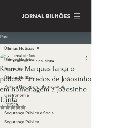
JORNAL BILHÕES
Post
Últimas Notícias
jornal bilhões
Últimas Notícias
12 de fev.
1 min de leitura
Ricardo Marques lança o
Economia
podcast Enredos de Joãosinho
Últimas Notícias
Política Nacional e Internacional
em homenagem a Joãosinho
Gastronomia
Trinta
Política
Avaliado com NaN de 5 estrelas.
Segurança Pública e Social
Segurança Pública