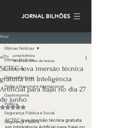
JORNAL BILHÕES
Post
Últimas Notícias
jornal bilhões
Últimas Notícias
16 de jun.
2 min de leitura
SCTEC leva imersão técnica
Economia
gratuita em Inteligência
Últimas Notícias
Política Nacional e Internacional
Artificial para Itajaí no dia 27
Gastronomia
de junho
Política
Avaliado com NaN de 5 estrelas.
Segurança Pública e Social
SCTEC leva imersão técnica gratuita 
Segurança Pública
em Inteligência Artificial para Itajaí no 