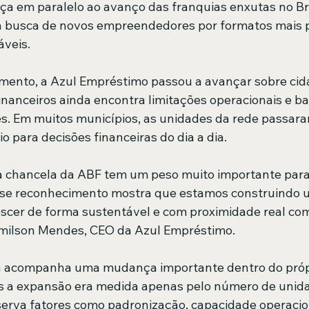
a em paralelo ao avanço das franquias enxutas no Bra
 busca de novos empreendedores por formatos mais pr
áveis.
mento, a Azul Empréstimo passou a avançar sobre cid
inanceiros ainda encontra limitações operacionais e b
es. Em muitos municípios, as unidades da rede passara
 para decisões financeiras do dia a dia.
a chancela da ABF tem um peso muito importante para
se reconhecimento mostra que estamos construindo um
scer de forma sustentável e com proximidade real co
emilson Mendes, CEO da Azul Empréstimo.
 acompanha uma mudança importante dentro do própr
es a expansão era medida apenas pelo número de unida
erva fatores como padronização, capacidade operacion