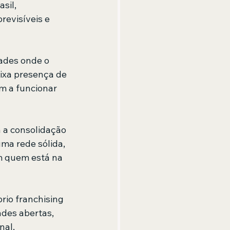
sil, 
evisíveis e 
ades onde o 
aixa presença de 
m a funcionar 
 a consolidação 
a rede sólida, 
m quem está na 
io franchising 
des abertas, 
al, 