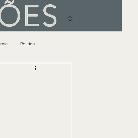
HÕES
omia
Política