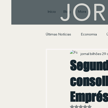
JOR
Início
Blog
More
Últimas Notícias
Economia
Segurança Pública e Social
jornal bilhões
29 
Segund
consol
Emprés
Avaliado com NaN