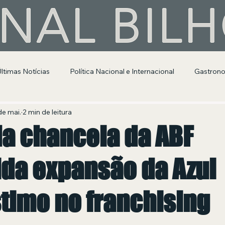
NAL BIL
Últimas Notícias
Política Nacional e Internacional
Gastron
Segurança Pública
Entretenimento e Cultura
de mai.
2 min de leitura
a chancela da ABF
ida expansão da Azul
timo no franchising
 de 5 estrelas.