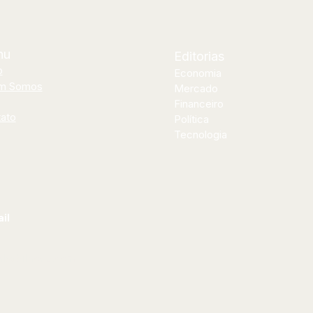
nu
Editorias
o
Economia
m Somos
Mercado
Financeiro
ato
Política
Tecnologia
il
al@bilhoes.com