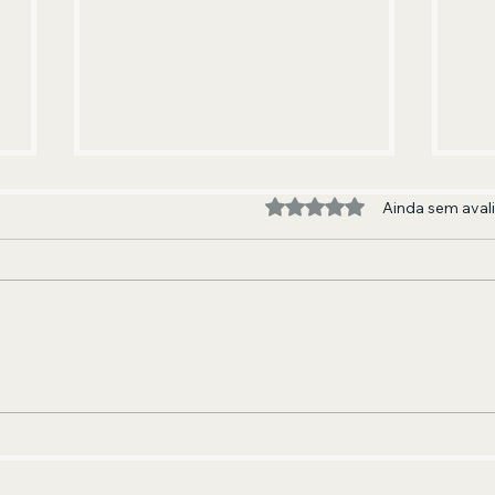
Avaliado com 0 de 5 estre
Ainda sem aval
Renan Oliveira aposta em
For
encontro inédito com Thiago
Clí
Soares para abrir segunda
neo
etapa de “Os Pagodes Que A
ins
Gente Gosta”