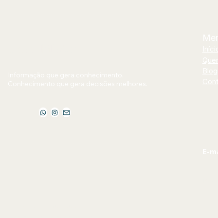
Me
Jornal Bilhões
Iníci
Que
Blog
Informação que gera conhecimento.
Cont
Conhecimento que gera decisões melhores.
E-ma
jorn
Política de Privacidade
Declaração de acessibilidade