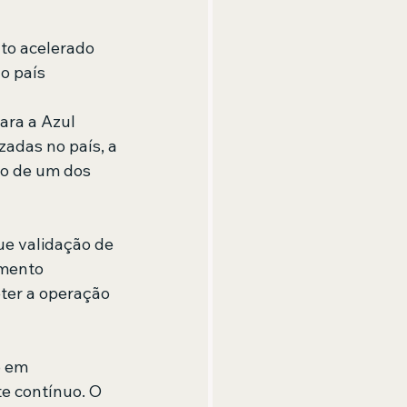
to acelerado 
o país
ra a Azul 
adas no país, a 
ro de um dos 
ue validação de 
imento 
er a operação 
 em 
e contínuo. O 