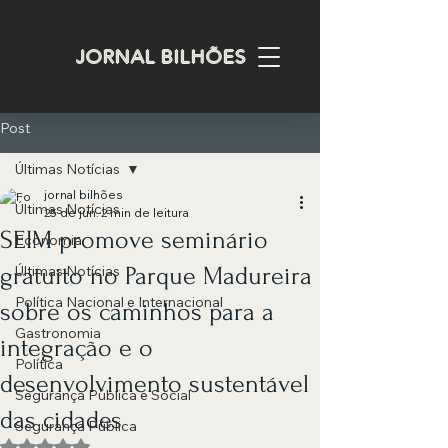
JORNAL BILHÕES
Post
Últimas Notícias
jornal bilhões
Últimas Notícias
25 de jun.
2 min de leitura
SEIM promove seminário
Economia
gratuito no Parque Madureira
Últimas Notícias
Política Nacional e Internacional
sobre os caminhos para a
Gastronomia
integração e o
Política
desenvolvimento sustentável
Segurança Pública e Social
das cidades
Segurança Pública
Avaliado com NaN de 5 estrelas.