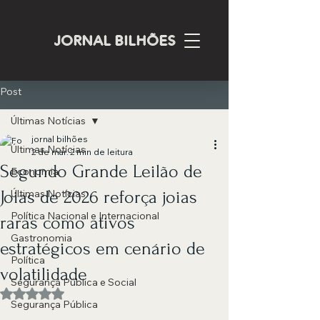
JORNAL BILHÕES
Post
Últimas Notícias
jornal bilhões
Últimas Notícias
2 de mar.
2 min de leitura
Segundo Grande Leilão de
Economia
Joias de 2026 reforça joias
Últimas Notícias
Política Nacional e Internacional
raras como ativos
Gastronomia
estratégicos em cenário de
Política
volatilidade
Segurança Pública e Social
Avaliado com NaN de 5 estrelas.
Segurança Pública