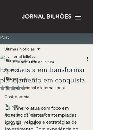
JORNAL BILHÕES
Post
Últimas Notícias
jornal bilhões
Últimas Notícias
2 de mar.
1 min de leitura
Especialista em transformar
Economia
planejamento em conquista.
Últimas Notícias
Política Nacional e Internacional
Avaliado com NaN de 5 estrelas.
Gastronomia
Política
Eli Pinheiro atua com foco em 
Segurança Pública e Social
consórcios, cartas contempladas, 
imóveis, veículos e estratégias de 
Segurança Pública
investimento. Com experiência no 