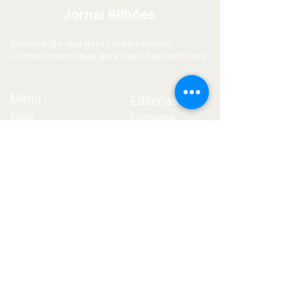
Jornal Bilhões
Informação que gera conhecimento.
Conhecimento que gera decisões melhores.
Menu
Editorias
Início
Economia
Quem Somos
Mercado
Blog
Financeiro
Contato
Política
Tecnologia