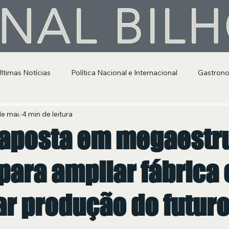
NAL BIL
Últimas Notícias
Política Nacional e Internacional
Gastron
Segurança Pública
Entretenimento e Cultura
de mai.
4 min de leitura
 aposta em megaestr
para ampliar fábrica 
r produção do futur
 de 5 estrelas.