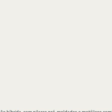
ção híbrida, com pilares pré-moldados e metálicos com