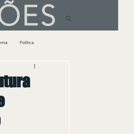
HÕES
omia
Política
utura
e
o