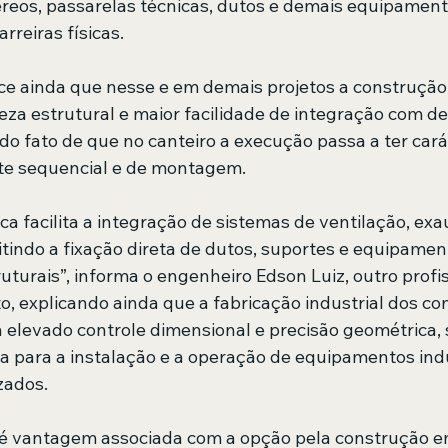
reos, passarelas técnicas, dutos e demais equipamen
reiras físicas.
ce ainda que nesse e em demais projetos a construção 
eza estrutural e maior facilidade de integração com d
do fato de que no canteiro a execução passa a ter cará
e sequencial e de montagem.
ca facilita a integração de sistemas de ventilação, exa
itindo a fixação direta de dutos, suportes e equipamen
turais”, informa o engenheiro Edson Luiz, outro profis
to, explicando ainda que a fabricação industrial dos c
 elevado controle dimensional e precisão geométrica,
a para a instalação e a operação de equipamentos indu
zados.
é vantagem associada com a opção pela construção e