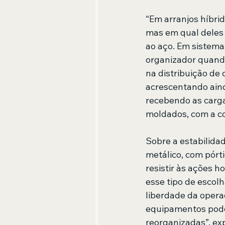
“Em arranjos híbrid
mas em qual deles 
ao aço. Em sistema
organizador quando
na distribuição de 
acrescentando aind
recebendo as carga
moldados, com a c
Sobre a estabilidad
metálico, com pórt
resistir às ações h
esse tipo de escol
liberdade da opera
equipamentos podem
reorganizadas”, ex