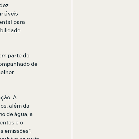
dez 
riáveis 
ental para 
bilidade 
om parte do 
acompanhado de 
elhor 
ção. A 
os, além da 
o de água, a 
entos e o 
s emissões”, 