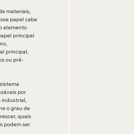
e materiais, 
esse papel cabe 
 o elemento 
pel principal 
no, 
 principal, 
os ou pré-
 sistema 
sáveis por 
industrial, 
ne o grau de 
escer, quais 
as podem ser 