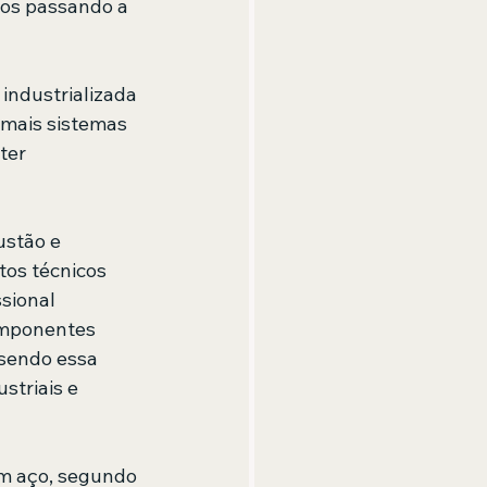
tos passando a 
industrializada 
emais sistemas 
ter 
ustão e 
tos técnicos 
sional 
omponentes 
 sendo essa 
striais e 
m aço, segundo 