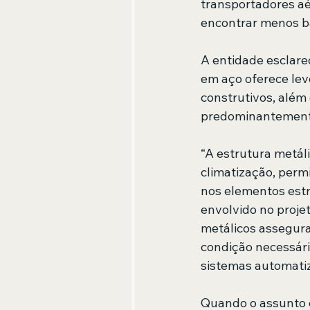
transportadores aé
encontrar menos bar
A entidade esclare
em aço oferece lev
construtivos, além 
predominantement
“A estrutura metáli
climatização, perm
nos elementos estru
envolvido no proje
metálicos assegura
condição necessári
sistemas automati
Quando o assunto 