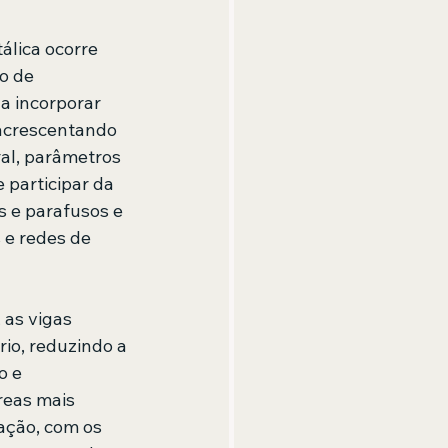
álica ocorre 
o de 
a incorporar 
 acrescentando 
al, parâmetros 
 participar da 
s e parafusos e 
 e redes de 
 as vigas 
io, reduzindo a 
o e 
reas mais 
ação, com os 