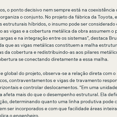
os, o ponto decisivo nem sempre está na coexistência d
organiza o conjunto. No projeto da fábrica da Toyota, 
s estruturais híbridos, o insumo pode ser considerado
 as vigas e a cobertura metálica da obra assumem o pa
cargas e na integração entre os sistemas”, destaca Bru
a que as vigas metálicas constituem a malha estrutural
s da cobertura e redistribuindo-as aos pilares metálic
obertura se conectando diretamente a essa malha.
e global do projeto, observa-se a relação direta com o
icos, contraventamentos e vigas de travamento respon
orizontais e controlar deslocamentos. “Em uma unidade 
ha afeta mais do que o desempenho estrutural. Ela defi
ção, determinando quanto uma linha produtiva pode cr
 ser incorporados e com que facilidade áreas inteir
plica o engenheiro.