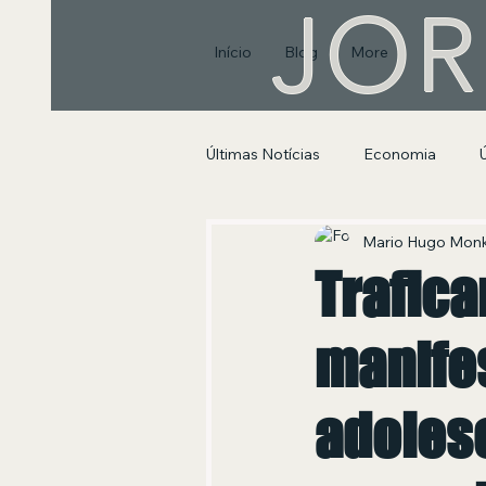
JOR
Início
Blog
More
Últimas Notícias
Economia
Segurança Pública e Social
Mario Hugo Mon
Trafica
manife
adoles