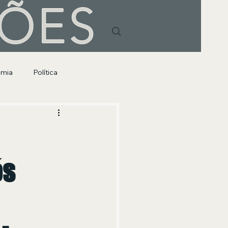
HÕES
omia
Política
ós