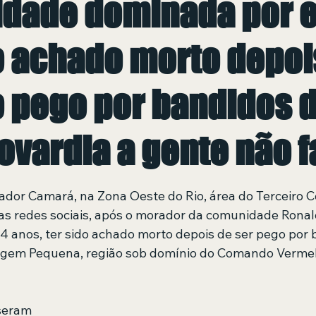
dade dominada por e
o achado morto depoi
o pego por bandidos d
ovardia a gente não f
 de 5 estrelas.
ador Camará, na Zona Oeste do Rio, área do Terceiro 
s redes sociais, após o morador da comunidade Ronal
14 anos, ter sido achado morto depois de ser pego por 
rgem Pequena, região sob domínio do Comando Verme
seram 