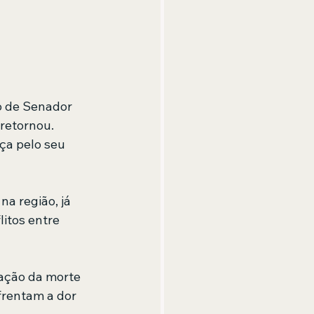
o de Senador 
retornou. 
ça pelo seu 
a região, já 
itos entre 
ação da morte 
frentam a dor 