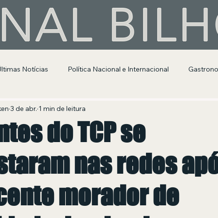
NAL BIL
Últimas Notícias
Política Nacional e Internacional
Gastron
Segurança Pública
Entretenimento e Cultura
ken
3 de abr.
1 min de leitura
ntes do TCP se
staram nas redes ap
cente morador de