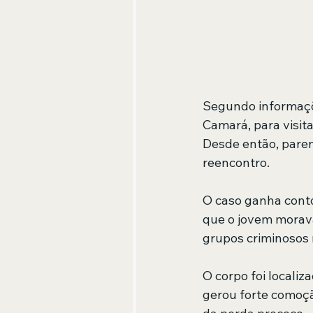
Segundo informaçõe
Camará, para visi
Desde então, pare
reencontro.
O caso ganha contor
que o jovem morava
grupos criminosos r
O corpo foi locali
gerou forte comoçã