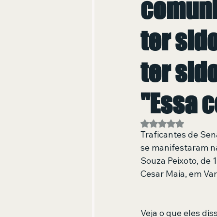
comuni
ter sid
ter sid
"Essa c
Avaliado com NaN
Traficantes de Sen
se manifestaram na
Souza Peixoto, de 
Cesar Maia, em Va
Veja o que eles dis