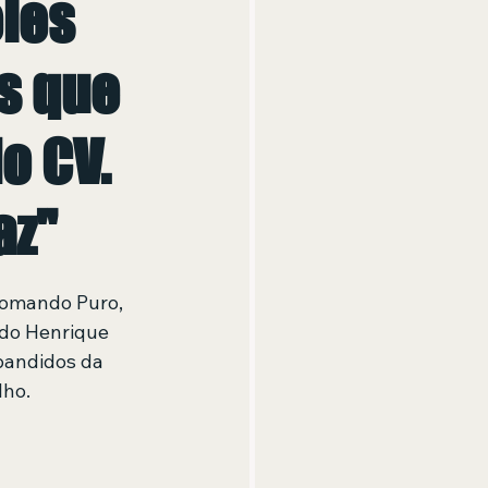
les
s que
o CV.
az"
Comando Puro, 
do Henrique 
bandidos da 
lho.