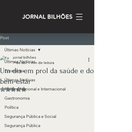
JORNAL BILHÕES
Post
Últimas Notícias
jornal bilhões
Últimas Notícias
7 de abr.
1 min de leitura
Um dia em prol da saúde e do
Economia
bem-estar
Últimas Notícias
Política Nacional e Internacional
Avaliado com NaN de 5 estrelas.
Gastronomia
Política
Segurança Pública e Social
Segurança Pública