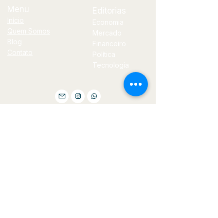
Menu
Editorias
Início
Economia
Quem Somos
Mercado
Blog
Financeiro
Contato
Política
Tecnologia
E-
mail
jornal@bilhoes.com