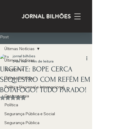
JORNAL BILHÕES
Post
Últimas Notícias
jornal bilhões
Últimas Notícias
5 de mai.
1 min de leitura
URGENTE: BOPE CERCA
Economia
SEQUESTRO COM REFÉM EM
Últimas Notícias
Política Nacional e Internacional
BOTAFOGO! TUDO PARADO!
Gastronomia
Avaliado com NaN de 5 estrelas.
Política
Segurança Pública e Social
Segurança Pública