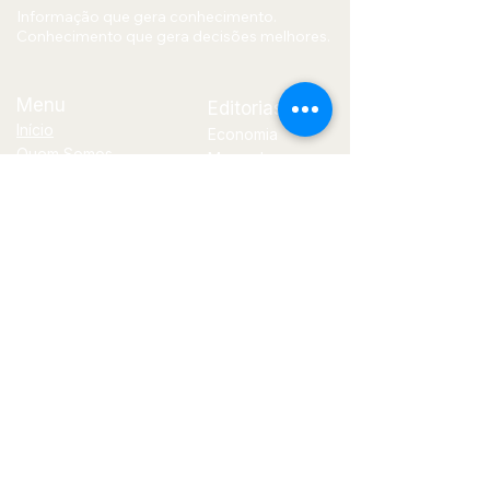
Informação que gera conhecimento.
Conhecimento que gera decisões melhores.
Menu
Editorias
Início
Economia
Quem Somos
Mercado
Blog
Financeiro
Contato
Política
Tecnologia
E-
mail