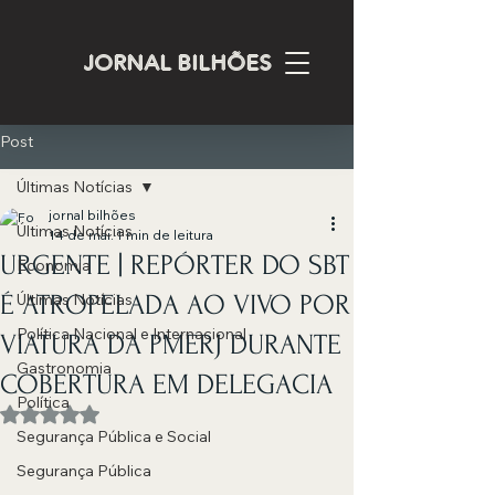
JORNAL BILHÕES
Post
Últimas Notícias
jornal bilhões
Últimas Notícias
14 de mai.
1 min de leitura
URGENTE | REPÓRTER DO SBT
Economia
É ATROPELADA AO VIVO POR
Últimas Notícias
Política Nacional e Internacional
VIATURA DA PMERJ DURANTE
Gastronomia
COBERTURA EM DELEGACIA
Política
Avaliado com NaN de 5 estrelas.
Segurança Pública e Social
Segurança Pública