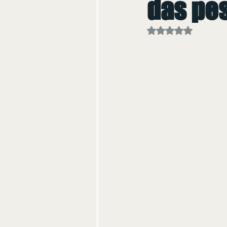
das pe
Avaliado com NaN