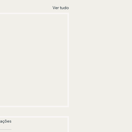
Ver tudo
las.
iações