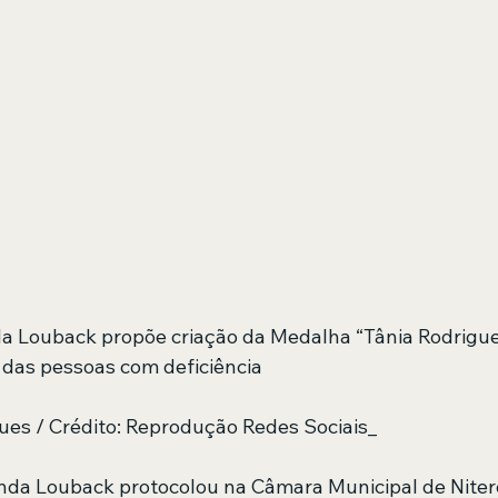
a Louback propõe criação da Medalha “Tânia Rodrigue
das pessoas com deficiência
gues / Crédito: Reprodução Redes Sociais_
da Louback protocolou na Câmara Municipal de Niteró