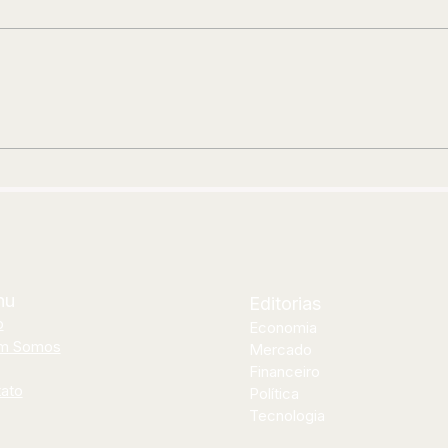
Renan Oliveira aposta em
For
encontro inédito com Thiago
Clí
Soares para abrir segunda
neo
etapa de “Os Pagodes Que A
ins
Gente Gosta”
nu
Editorias
o
Economia
m Somos
Mercado
Financeiro
ato
Política
Tecnologia