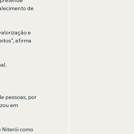
 pretende 
alecimento de 
alorização e 
tos”, afirma 
al.
de pessoas, por 
izou em 
 Niterói como 