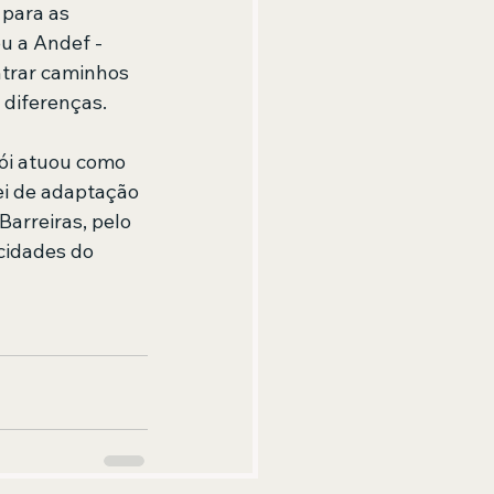
 para as 
u a Andef - 
ntrar caminhos 
diferenças. 
rói atuou como 
ei de adaptação 
Barreiras, pelo 
cidades do 