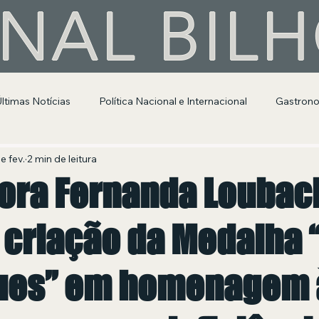
NAL BIL
Últimas Notícias
Política Nacional e Internacional
Gastron
Segurança Pública
Entretenimento e Cultura
e fev.
2 min de leitura
ora Fernanda Loubac
 criação da Medalha 
ues” em homenagem à