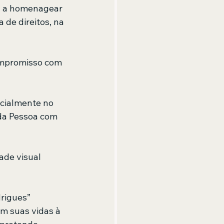
da a homenagear 
de direitos, na 
ompromisso com 
ncialmente no 
da Pessoa com 
ade visual 
rigues” 
m suas vidas à 