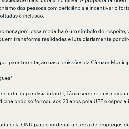
sociedade mais justa e inclusiva. A proposta também
onismo das pessoas com deficiência e incentivar o fort
voltadas à inclusão.
homenagem, essa medalha é um símbolo de respeito, v
uem transforma realidades e luta diariamente por direi
.
gue para tramitação nas comissões da Câmara Municip
gues*
conta da paralisia infantil, Tânia sempre quis cuidar 
dicina onde se formou aos 23 anos pela UFF e especial
dada pela ONU para coordenar a banca de empregos de