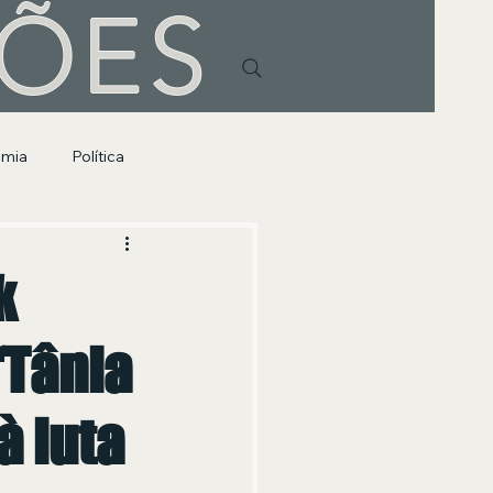
HÕES
omia
Política
k
“Tânia
 luta