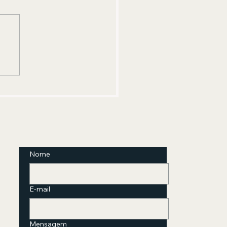
mação em Psicanálise
nica com abordagem
freudiana está com
crições abertas
Nome
E-mail
Mensagem