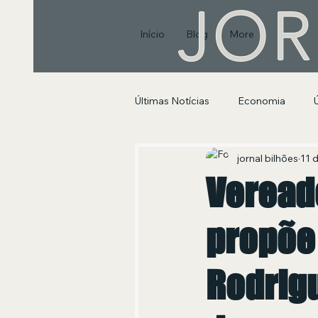
JOR
Início
Blog
More
Últimas Notícias
Economia
Segurança Pública e Social
jornal bilhões
11 d
Veread
propõe
Rodrig