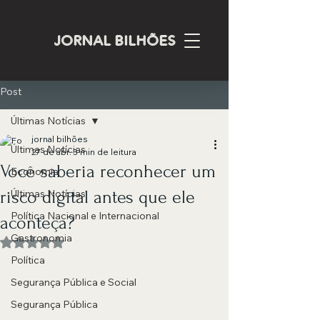
JORNAL BILHÕES
Post
Últimas Notícias
jornal bilhões
Últimas Notícias
27 de abr.
3 min de leitura
Você saberia reconhecer um
Economia
risco digital antes que ele
Últimas Notícias
Política Nacional e Internacional
aconteça?
Gastronomia
Avaliado com NaN de 5 estrelas.
Política
Segurança Pública e Social
Segurança Pública