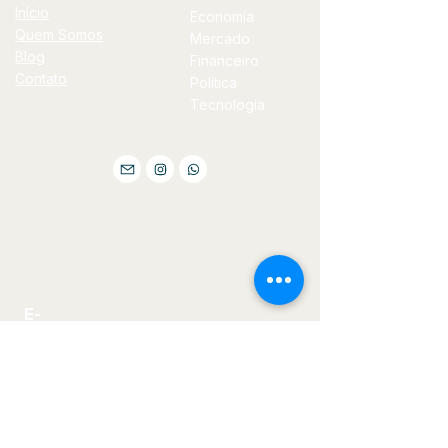
Início
Economia
Quem Somos
Mercado
Blog
Financeiro
Contato
Política
Tecnologia
E-
mail
jornal@bilhoes.com