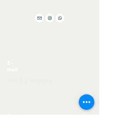
E-
mail
jornal@bilhoes.com
Envie sua mensagem
Nome