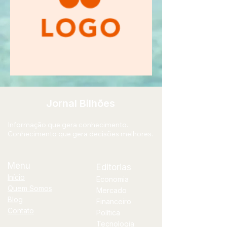
Jornal Bilhões
Informação que gera conhecimento.
Conhecimento que gera decisões melhores.
Menu
Editorias
Início
Economia
Quem Somos
Mercado
Blog
Financeiro
Contato
Política
Tecnologia