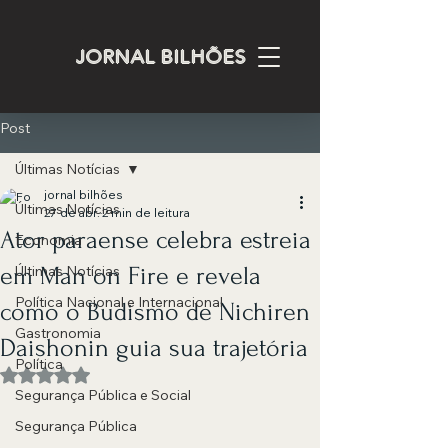
JORNAL BILHÕES
Post
Últimas Notícias
jornal bilhões
Últimas Notícias
27 de abr.
2 min de leitura
Ator paraense celebra estreia
Economia
em Man on Fire e revela
Últimas Notícias
Política Nacional e Internacional
como o Budismo de Nichiren
Gastronomia
Daishonin guia sua trajetória
Política
Avaliado com NaN de 5 estrelas.
Segurança Pública e Social
Segurança Pública