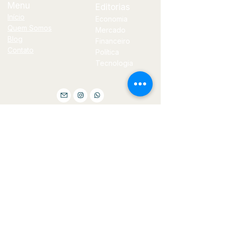
Menu
Editorias
Início
Economia
Quem Somos
Mercado
Blog
Financeiro
Contato
Política
Tecnologia
E-
mail
jornal@bilhoes.com