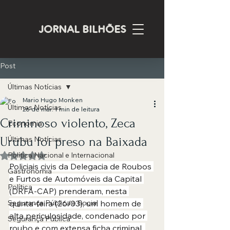
JORNAL BILHÕES
Post
Últimas Notícias
Mario Hugo Monken
Últimas Notícias
26 de mar.
1 min de leitura
Criminoso violento, Zeca
Economia
Urubu foi preso na Baixada
Últimas Notícias
Política Nacional e Internacional
Avaliado com NaN de 5 estrelas.
Policiais civis da Delegacia de Roubos 
Gastronomia
e Furtos de Automóveis da Capital 
Política
(DRFA-CAP) prenderam, nesta 
Segurança Pública e Social
quinta-feira (26/03), um homem de 
alta periculosidade, condenado por 
Segurança Pública
roubo e com extensa ficha criminal. 