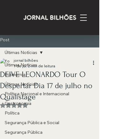
JORNAL BILHÕES
Post
Últimas Notícias
jornal bilhões
Últimas Notícias
1 de jul.
2 min de leitura
DEIVE LEONARDO Tour O
Economia
Despertar Dia 17 de julho no
Últimas Notícias
Política Nacional e Internacional
Qualistage
Gastronomia
Avaliado com NaN de 5 estrelas.
Política
Segurança Pública e Social
Segurança Pública